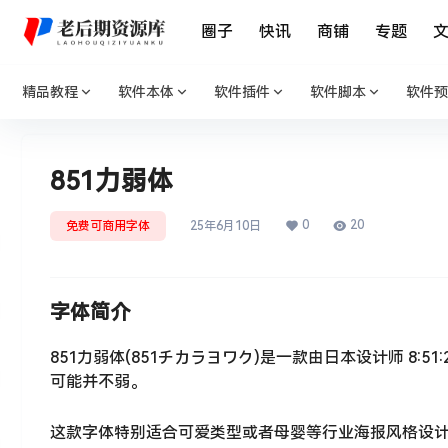
圈子
快讯
商铺
专题
精品教程
软件本体
软件插件
软件脚本
软件预
851力弱体
0
20
免费可商用字体
25年6月10日
字体简介
851力弱体(851チカラヨワク)是一款由日本设计师 8:5
可能并不弱。
这款字体特别适合可爱类型或者母婴等行业海报风格设