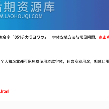
搜索名字「
851チカラヨワク
」，字体安装方法与常见问题：
点击
，个人和企业都可以免费使用本款字体，包含商业用途，但禁止
.html