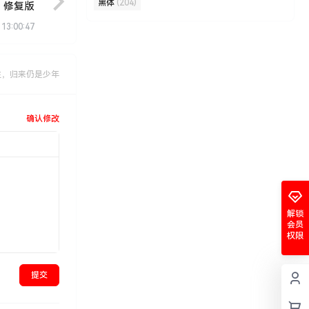
黑体
(204)
修复版
 13:00:47
生，归来仍是少年
确认修改
解锁
会员
权限
提交