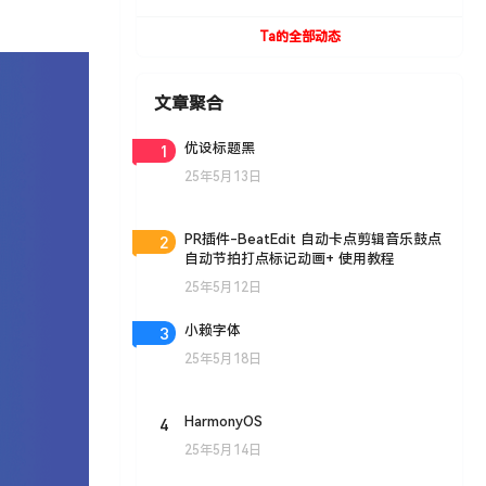
UVToolBox v1.9 For Cinema 4D R15- R19
Win/Mac
Ta的全部动态
文章聚合
1
优设标题黑
25年5月13日
2
PR插件-BeatEdit 自动卡点剪辑音乐鼓点
自动节拍打点标记动画+ 使用教程
25年5月12日
3
小赖字体
25年5月18日
4
HarmonyOS
25年5月14日