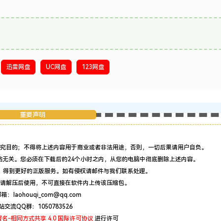
迅雷网盘
UC网盘
123网盘
重要声明
究目的；不得将上述内容用于商业或者非法用途，否则，一切后果请用户自负。
站无关。您必须在下载后的24个小时之内，从您的电脑中彻底删除上述内容。
，得到更好的正版服务。如有侵权请邮件与我们联系处理。
请解压后使用，不可直接在软件内上传该压缩包。
：laohouqi_com@qq.com
站交流QQ群：1050783526
名-相同方式共享 4.0 国际许可协议
进行许可