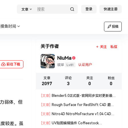
登录
快速注册
文章
摸鱼时间
投稿
关于作者
关注
私信
NiuMa
前往下载
Lv81
彼岸
认证用户
文章
评论
关注
粉丝
2097
3
0
0
[文章]
Blender5.0正式版-官网同步实时更新最新
1力弱体，但
版blender软件安装包
[文章]
Rough Surface for RedShift C4D 磨损
材质编辑脚本
[文章]
Nitro4D NitroMoFracture v1.04 C4D插
件制作爆炸破碎支持R18/R19
程度较差。虽
[文章]
UV贴图编辑插件 Coffeestock