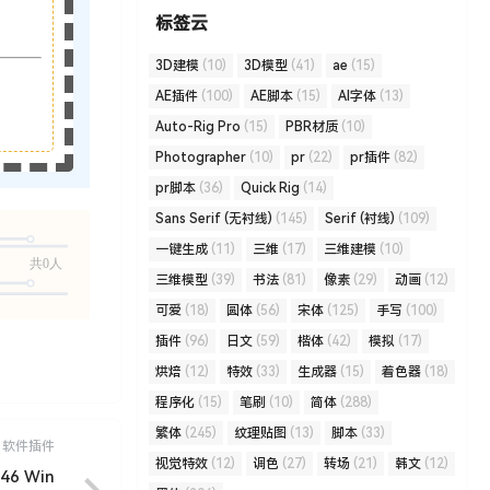
标签云
3D建模
(10)
3D模型
(41)
ae
(15)
AE插件
(100)
AE脚本
(15)
AI字体
(13)
Auto-Rig Pro
(15)
PBR材质
(10)
Photographer
(10)
pr
(22)
pr插件
(82)
pr脚本
(36)
Quick Rig
(14)
Sans Serif (无衬线)
(145)
Serif (衬线)
(109)
一键生成
(11)
三维
(17)
三维建模
(10)
共0人
三维模型
(39)
书法
(81)
像素
(29)
动画
(12)
可爱
(18)
圆体
(56)
宋体
(125)
手写
(100)
插件
(96)
日文
(59)
楷体
(42)
模拟
(17)
烘焙
(12)
特效
(33)
生成器
(15)
着色器
(18)
程序化
(15)
笔刷
(10)
简体
(288)
繁体
(245)
纹理贴图
(13)
脚本
(33)
软件插件
视觉特效
(12)
调色
(27)
转场
(21)
韩文
(12)
46 Win