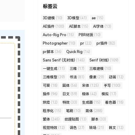
标签云
3D建模
(10)
3D模型
(41)
ae
(15)
AE插件
(100)
AE脚本
(15)
AI字体
(13)
Auto-Rig Pro
(15)
PBR材质
(10)
Photographer
(10)
pr
(22)
pr插件
(82)
pr脚本
(36)
Quick Rig
(14)
Sans Serif (无衬线)
(145)
Serif (衬线)
(109)
一键生成
(11)
三维
(17)
三维建模
(10)
三维模型
(39)
书法
(81)
像素
(29)
动画
(12)
可爱
(18)
圆体
(56)
宋体
(125)
手写
(100)
插件
(96)
日文
(59)
楷体
(42)
模拟
(17)
烘焙
(12)
特效
(33)
生成器
(15)
着色器
(18)
程序化
(15)
笔刷
(10)
简体
(288)
繁体
(245)
纹理贴图
(13)
脚本
(33)
视觉特效
(12)
调色
(27)
转场
(21)
韩文
(12)