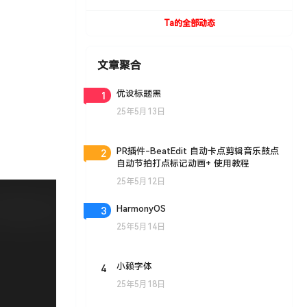
+安装教程
Ta的全部动态
文章聚合
1
优设标题黑
25年5月13日
2
PR插件-BeatEdit 自动卡点剪辑音乐鼓点
自动节拍打点标记动画+ 使用教程
25年5月12日
3
HarmonyOS
25年5月14日
4
小赖字体
25年5月18日