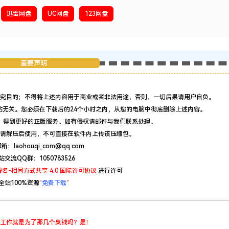
迅雷网盘
UC网盘
123网盘
重要声明
究目的；不得将上述内容用于商业或者非法用途，否则，一切后果请用户自负。
站无关。您必须在下载后的24个小时之内，从您的电脑中彻底删除上述内容。
，得到更好的正版服务。如有侵权请邮件与我们联系处理。
请解压后使用，不可直接在软件内上传该压缩包。
：laohouqi_com@qq.com
站交流QQ群：1050783526
名-相同方式共享 4.0 国际许可协议
进行许可
全站100%资源
“
免费下载
”
工作就是为了那几个臭钱吗？是！