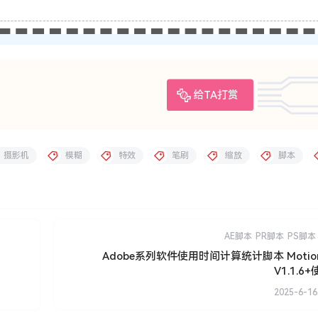
给TA打赏
摄影机
模糊
特效
笔刷
缩放
脚本
AE脚本
PR脚本
PS脚本
Adobe系列软件使用时间计算统计脚本 Motion 
V1.1.6
2025-6-16