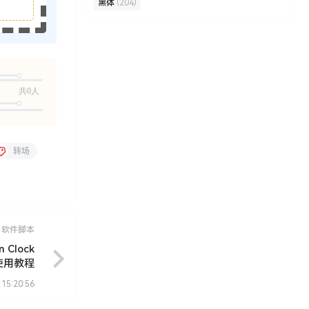
黑体
(204)
共0人
转场
软件脚本
Clock
+使用教程
 15:20:56