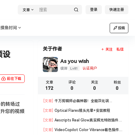
登录
快速注册
文章
摸鱼时间
投稿
关于作者
关注
私信
预设
As you wish
Lv81
彼岸
认证用户
前往下载
文章
评论
关注
粉丝
172
0
0
0
[文章]
千万剪辑师必备神器！全能汉化调
格的转场过
色 Magic Bullet Suite汉化版套装！
提升您的视频
[文章]
Optical Flares镜头光晕+安装教程
[文章]
Aescripts Real Glow真实辉光特效插件
+安装教程
[文章]
VideoCopilot Color Vibrance着色插件