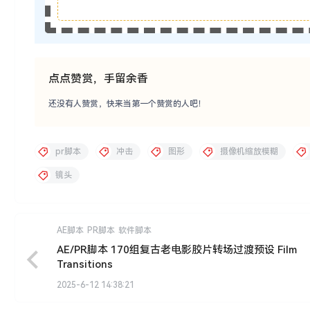
点点赞赏，手留余香
还没有人赞赏，快来当第一个赞赏的人吧！
pr脚本
冲击
图形
摄像机缩放模糊
镜头
AE脚本
PR脚本
软件脚本
AE/PR脚本 170组复古老电影胶片转场过渡预设 Film
Transitions
2025-6-12 14:38:21