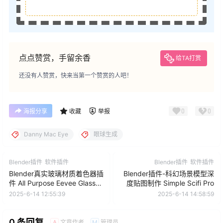
点点赞赏，手留余香
给TA打赏
还没有人赞赏，快来当第一个赞赏的人吧！
0
0
海报分享
收藏
举报
Danny Mac Eye
眼球生成
Blender插件
软件插件
Blender插件
软件插件
Blender真实玻璃材质着色器插
Blender插件-科幻场景模型深
件 All Purpose Eevee Glass
度贴图制作 Simple Scifi Pro
Shader V2
2025-6-14 12:55:39
2025-6-14 14:58:59
0 条回复
文章作者
管理员
A
M