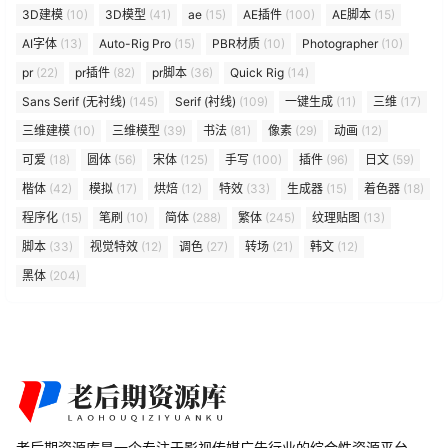
3D建模
(10)
3D模型
(41)
ae
(15)
AE插件
(100)
AE脚本
(15)
AI字体
(13)
Auto-Rig Pro
(15)
PBR材质
(10)
Photographer
(10)
pr
(22)
pr插件
(82)
pr脚本
(36)
Quick Rig
(14)
Sans Serif (无衬线)
(145)
Serif (衬线)
(109)
一键生成
(11)
三维
(17)
三维建模
(10)
三维模型
(39)
书法
(81)
像素
(29)
动画
(12)
可爱
(18)
圆体
(56)
宋体
(125)
手写
(100)
插件
(96)
日文
(59)
楷体
(42)
模拟
(17)
烘焙
(12)
特效
(33)
生成器
(15)
着色器
(18)
程序化
(15)
笔刷
(10)
简体
(288)
繁体
(245)
纹理贴图
(13)
脚本
(33)
视觉特效
(12)
调色
(27)
转场
(21)
韩文
(12)
黑体
(204)
老后期资源库是一个专注于影视传媒广告行业的综合性资源平台，