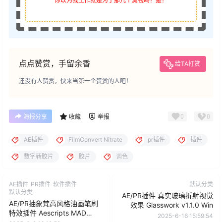
你以为我工作就是为了那几个臭钱吗？是！
点点赞赏，手留余香
给TA打赏
还没有人赞赏，快来当第一个赞赏的人吧！
0
0
海报分享
收藏
举报
AE插件
FilmConvert Nitrate
pr插件
插件
数字转胶片
胶片
调色
AE插件
PR插件
软件插件
默认分类
默认分类
AE/PR插件 真实玻璃折射视觉
AE/PR抽象梵高风格油画笔刷
效果 Glasswork v1.1.0 Win
特效插件 Aescripts MAD
2025-6-16 15:59:54