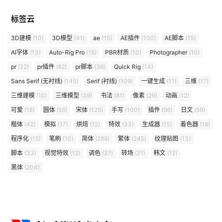
标签云
3D建模
(10)
3D模型
(41)
ae
(15)
AE插件
(100)
AE脚本
(15)
AI字体
(13)
Auto-Rig Pro
(15)
PBR材质
(10)
Photographer
(10)
pr
(22)
pr插件
(82)
pr脚本
(36)
Quick Rig
(14)
Sans Serif (无衬线)
(145)
Serif (衬线)
(109)
一键生成
(11)
三维
(17)
三维建模
(10)
三维模型
(39)
书法
(81)
像素
(29)
动画
(12)
可爱
(18)
圆体
(56)
宋体
(125)
手写
(100)
插件
(96)
日文
(59)
楷体
(42)
模拟
(17)
烘焙
(12)
特效
(33)
生成器
(15)
着色器
(18)
程序化
(15)
笔刷
(10)
简体
(288)
繁体
(245)
纹理贴图
(13)
脚本
(33)
视觉特效
(12)
调色
(27)
转场
(21)
韩文
(12)
黑体
(204)