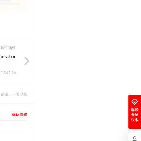
软件插件
erator
 17:44:44
如逆旅，一苇以航
解锁
确认修改
会员
权限