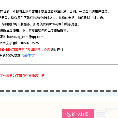
究目的；不得将上述内容用于商业或者非法用途，否则，一切后果请用户自负。
站无关。您必须在下载后的24个小时之内，从您的电脑中彻底删除上述内容。
，得到更好的正版服务。如有侵权请邮件与我们联系处理。
请解压后使用，不可直接在软件内上传该压缩包。
：laohouqi_com@qq.com
站交流QQ群：1050783526
名-相同方式共享 4.0 国际许可协议
进行许可
全站100%资源
“
免费下载
”
工作就是为了那几个臭钱吗？是！
给TA打赏