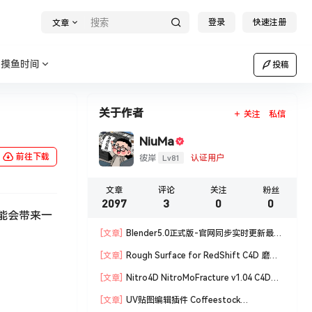
登录
快速注册
文章
摸鱼时间
投稿
关于作者
关注
私信
NiuMa
前往下载
Lv81
彼岸
认证用户
文章
评论
关注
粉丝
2097
3
0
0
能会带来一
[文章]
Blender5.0正式版-官网同步实时更新最新
版blender软件安装包
[文章]
Rough Surface for RedShift C4D 磨损
材质编辑脚本
[文章]
Nitro4D NitroMoFracture v1.04 C4D插
件制作爆炸破碎支持R18/R19
[文章]
UV贴图编辑插件 Coffeestock