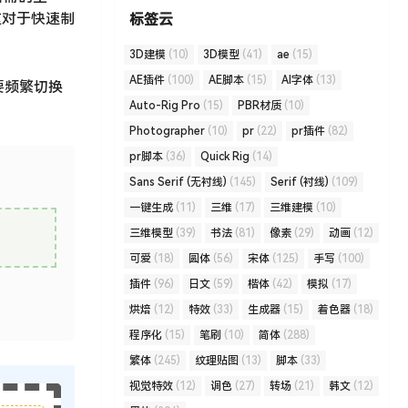
这对于快速制
标签云
3D建模
(10)
3D模型
(41)
ae
(15)
AE插件
(100)
AE脚本
(15)
AI字体
(13)
需要频繁切换
Auto-Rig Pro
(15)
PBR材质
(10)
Photographer
(10)
pr
(22)
pr插件
(82)
pr脚本
(36)
Quick Rig
(14)
Sans Serif (无衬线)
(145)
Serif (衬线)
(109)
一键生成
(11)
三维
(17)
三维建模
(10)
三维模型
(39)
书法
(81)
像素
(29)
动画
(12)
可爱
(18)
圆体
(56)
宋体
(125)
手写
(100)
插件
(96)
日文
(59)
楷体
(42)
模拟
(17)
烘焙
(12)
特效
(33)
生成器
(15)
着色器
(18)
程序化
(15)
笔刷
(10)
简体
(288)
繁体
(245)
纹理贴图
(13)
脚本
(33)
视觉特效
(12)
调色
(27)
转场
(21)
韩文
(12)