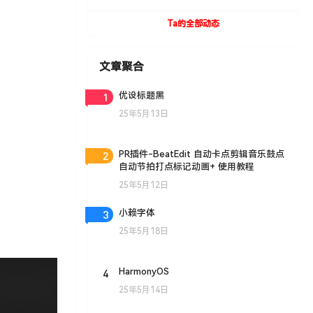
UVToolBox v1.9 For Cinema 4D R15- R19
Win/Mac
Ta的全部动态
文章聚合
1
优设标题黑
25年5月13日
2
PR插件-BeatEdit 自动卡点剪辑音乐鼓点
自动节拍打点标记动画+ 使用教程
25年5月12日
3
小赖字体
25年5月18日
4
HarmonyOS
25年5月14日