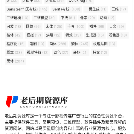
pr
(22)
pr插件
(82)
pr脚本
(36)
Quick Rig
(14)
Sans Serif (无衬线)
(145)
Serif (衬线)
(109)
一键生成
(11)
三维
(17)
三维建模
(10)
三维模型
(39)
书法
(81)
像素
(29)
动画
(12)
可爱
(18)
圆体
(56)
宋体
(125)
手写
(100)
插件
(96)
日文
(59)
楷体
(42)
模拟
(17)
烘焙
(12)
特效
(33)
生成器
(15)
着色器
(18)
程序化
(15)
笔刷
(10)
简体
(288)
繁体
(245)
纹理贴图
(13)
脚本
(33)
视觉特效
(12)
调色
(27)
转场
(21)
韩文
(12)
黑体
(204)
老后期资源库是一个专注于影视传媒广告行业的综合性资源平台，
主要提供软件工具、常用预设、三维模型、软件插件及精品教程的
资源网站。网站以高质量原创内容和丰富的行业资源为核心，服务