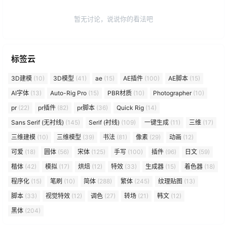
暂无讨论，说说你的看法吧
标签云
3D建模
(10)
3D模型
(41)
ae
(15)
AE插件
(100)
AE脚本
(15)
AI字体
(13)
Auto-Rig Pro
(15)
PBR材质
(10)
Photographer
(10)
pr
(22)
pr插件
(82)
pr脚本
(36)
Quick Rig
(14)
Sans Serif (无衬线)
(145)
Serif (衬线)
(109)
一键生成
(11)
三维
(17)
三维建模
(10)
三维模型
(39)
书法
(81)
像素
(29)
动画
(12)
可爱
(18)
圆体
(56)
宋体
(125)
手写
(100)
插件
(96)
日文
(59)
楷体
(42)
模拟
(17)
烘焙
(12)
特效
(33)
生成器
(15)
着色器
(18)
程序化
(15)
笔刷
(10)
简体
(288)
繁体
(245)
纹理贴图
(13)
脚本
(33)
视觉特效
(12)
调色
(27)
转场
(21)
韩文
(12)
黑体
(204)