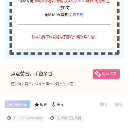
本站采用
知识共享署名-相同方式共享 4.0 国际许可协议
进
行许可
全站100%资源
“
免费下载
”
你以为我工作就是为了那几个臭钱吗？是！
点点赞赏，手留余香
给TA打赏
还没有人赞赏，快来当第一个赞赏的人吧！
0
0
海报分享
收藏
举报
Outline Generator
边框描边生成器