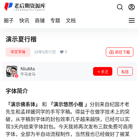
圈子
快讯
商铺
专题
文档
演示夏行楷
0
中文字体
25年5月17日
前往下载
NiuMa
关注
私信
牛马本马
字体简介
「演示佛系体」
和
「演示悠然小楷
」
分别来自纪国才老
先生和孟祥媛同学的手写字稿。得益于在做字技术上的突
破，从字稿到字体的封包效率几乎越来越快，已经可以实
现3天内结束字体封包。今天我将再次发布三款免费可商用
字体，全部为半自动流程制作，当然我也已经做好了被某