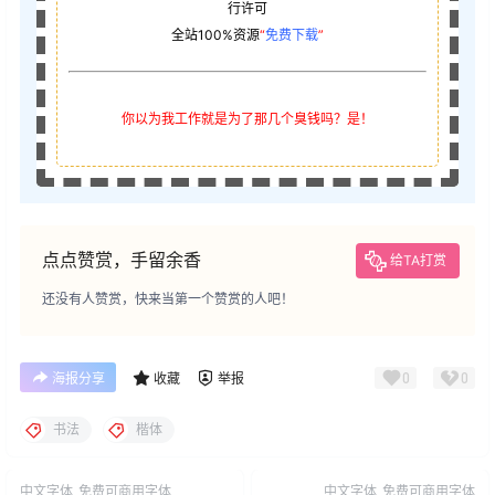
行许可
全站100%资源
“
免费下载
”
你以为我工作就是为了那几个臭钱吗？是！
点点赞赏，手留余香
给TA打赏
还没有人赞赏，快来当第一个赞赏的人吧！
0
0
海报分享
收藏
举报
书法
楷体
中文字体
免费可商用字体
中文字体
免费可商用字体