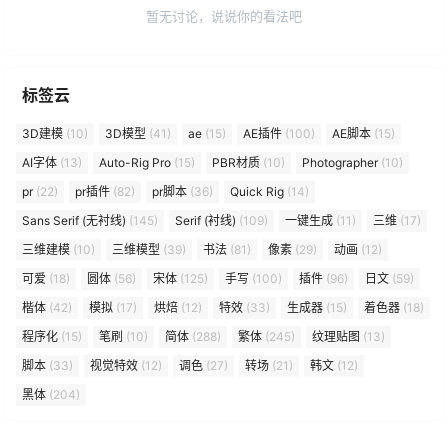
暂无讨论，说说你的看法吧
标签云
3D建模
(10)
3D模型
(41)
ae
(15)
AE插件
(100)
AE脚本
(15)
AI字体
(13)
Auto-Rig Pro
(15)
PBR材质
(10)
Photographer
(10)
pr
(22)
pr插件
(82)
pr脚本
(36)
Quick Rig
(14)
Sans Serif (无衬线)
(145)
Serif (衬线)
(109)
一键生成
(11)
三维
(17)
三维建模
(10)
三维模型
(39)
书法
(81)
像素
(29)
动画
(12)
可爱
(18)
圆体
(56)
宋体
(125)
手写
(100)
插件
(96)
日文
(59)
楷体
(42)
模拟
(17)
烘焙
(12)
特效
(33)
生成器
(15)
着色器
(18)
程序化
(15)
笔刷
(10)
简体
(288)
繁体
(245)
纹理贴图
(13)
脚本
(33)
视觉特效
(12)
调色
(27)
转场
(21)
韩文
(12)
黑体
(204)