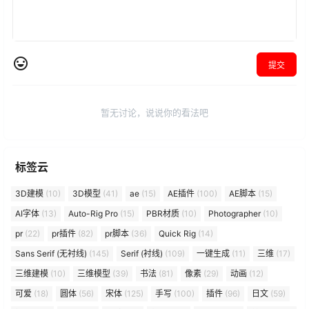
提交
暂无讨论，说说你的看法吧
标签云
3D建模
(10)
3D模型
(41)
ae
(15)
AE插件
(100)
AE脚本
(15)
AI字体
(13)
Auto-Rig Pro
(15)
PBR材质
(10)
Photographer
(10)
pr
(22)
pr插件
(82)
pr脚本
(36)
Quick Rig
(14)
Sans Serif (无衬线)
(145)
Serif (衬线)
(109)
一键生成
(11)
三维
(17)
三维建模
(10)
三维模型
(39)
书法
(81)
像素
(29)
动画
(12)
可爱
(18)
圆体
(56)
宋体
(125)
手写
(100)
插件
(96)
日文
(59)