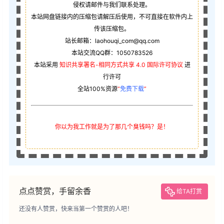
侵权请邮件与我们联系处理。
本站网盘链接内的压缩包请解压后使用，不可直接在软件内上
传该压缩包。
站长邮箱：laohouqi_com@qq.com
本站交流QQ群：1050783526
本站采用
知识共享署名-相同方式共享 4.0 国际许可协议
进
行许可
全站100%资源
“
免费下载
”
你以为我工作就是为了那几个臭钱吗？是！
点点赞赏，手留余香
给TA打赏
还没有人赞赏，快来当第一个赞赏的人吧！