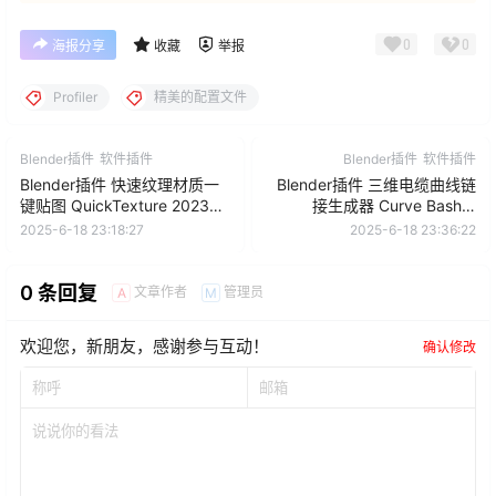
0
0
海报分享
收藏
举报
Profiler
精美的配置文件
Blender插件
软件插件
Blender插件
软件插件
Blender插件 快速纹理材质一
Blender插件 三维电缆曲线链
键贴图 QuickTexture 2023
接生成器 Curve Basher
V1.0 for Blender 3.5
V1.3.7
2025-6-18 23:18:27
2025-6-18 23:36:22
0 条回复
文章作者
管理员
A
M
欢迎您，新朋友，感谢参与互动！
确认修改