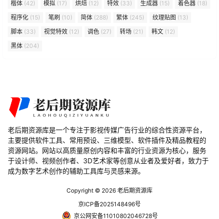
楷体
(42)
模拟
(17)
烘焙
(12)
特效
(33)
生成器
(15)
着色器
(18)
程序化
(15)
笔刷
(10)
简体
(288)
繁体
(245)
纹理贴图
(13)
脚本
(33)
视觉特效
(12)
调色
(27)
转场
(21)
韩文
(12)
黑体
(204)
老后期资源库是一个专注于影视传媒广告行业的综合性资源平台，
主要提供软件工具、常用预设、三维模型、软件插件及精品教程的
资源网站。网站以高质量原创内容和丰富的行业资源为核心，服务
于设计师、视频创作者、3D艺术家等创意从业者及爱好者，致力于
成为数字艺术创作的辅助工具库与灵感来源。
Copyright © 2026
老后期资源库
京ICP备2025148496号
京公网安备11010802046728号