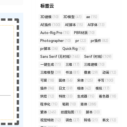
标签云
3D建模
(10)
3D模型
(41)
ae
(15)
AE插件
(100)
AE脚本
(15)
AI字体
(13)
Auto-Rig Pro
(15)
PBR材质
(10)
Photographer
(10)
pr
(22)
pr插件
(82)
pr脚本
(36)
Quick Rig
(14)
Sans Serif (无衬线)
(145)
Serif (衬线)
(109)
一键生成
(11)
三维
(17)
三维建模
(10)
三维模型
(39)
书法
(81)
像素
(29)
动画
(12)
可爱
(18)
圆体
(56)
宋体
(125)
手写
(100)
插件
(96)
日文
(59)
楷体
(42)
模拟
(17)
烘焙
(12)
特效
(33)
生成器
(15)
着色器
(18)
程序化
(15)
笔刷
(10)
简体
(288)
繁体
(245)
纹理贴图
(13)
脚本
(33)
视觉特效
(12)
调色
(27)
转场
(21)
韩文
(12)