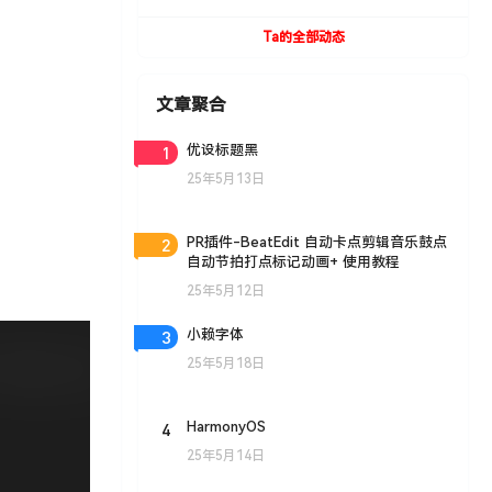
UVToolBox v1.9 For Cinema 4D R15- R19
Win/Mac
Ta的全部动态
文章聚合
1
优设标题黑
25年5月13日
2
PR插件-BeatEdit 自动卡点剪辑音乐鼓点
自动节拍打点标记动画+ 使用教程
25年5月12日
3
小赖字体
25年5月18日
4
HarmonyOS
25年5月14日