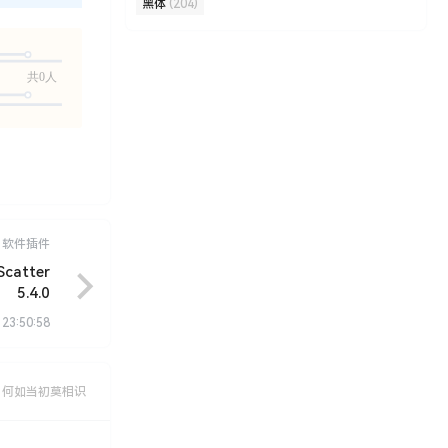
黑体
(204)
共0人
软件插件
atter
5.4.0
 23:50:58
，何如当初莫相识