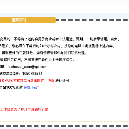
重要声明
究目的；不得将上述内容用于商业或者非法用途，否则，一切后果请用户自负。
站无关。您必须在下载后的24个小时之内，从您的电脑中彻底删除上述内容。
，得到更好的正版服务。如有侵权请邮件与我们联系处理。
请解压后使用，不可直接在软件内上传该压缩包。
：laohouqi_com@qq.com
站交流QQ群：1050783526
名-相同方式共享 4.0 国际许可协议
进行许可
全站100%资源
“
免费下载
”
工作就是为了那几个臭钱吗？是！