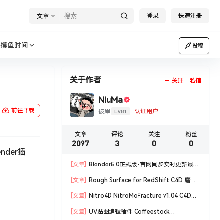
登录
快速注册
文章
摸鱼时间
投稿
关于作者
关注
私信
NiuMa
前往下载
Lv81
彼岸
认证用户
文章
评论
关注
粉丝
2097
3
0
0
der插
[文章]
Blender5.0正式版-官网同步实时更新最新
版blender软件安装包
[文章]
Rough Surface for RedShift C4D 磨损
材质编辑脚本
[文章]
Nitro4D NitroMoFracture v1.04 C4D插
件制作爆炸破碎支持R18/R19
[文章]
UV贴图编辑插件 Coffeestock