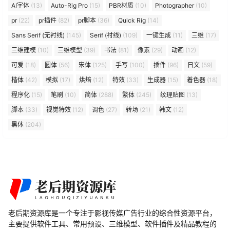
AI字体
(13)
Auto-Rig Pro
(15)
PBR材质
(10)
Photographer
(10)
pr
(22)
pr插件
(82)
pr脚本
(36)
Quick Rig
(14)
Sans Serif (无衬线)
(145)
Serif (衬线)
(109)
一键生成
(11)
三维
(17)
三维建模
(10)
三维模型
(39)
书法
(81)
像素
(29)
动画
(12)
可爱
(18)
圆体
(56)
宋体
(125)
手写
(100)
插件
(96)
日文
(59)
楷体
(42)
模拟
(17)
烘焙
(12)
特效
(33)
生成器
(15)
着色器
(18)
程序化
(15)
笔刷
(10)
简体
(288)
繁体
(245)
纹理贴图
(13)
脚本
(33)
视觉特效
(12)
调色
(27)
转场
(21)
韩文
(12)
黑体
(204)
老后期资源库是一个专注于影视传媒广告行业的综合性资源平台，
主要提供软件工具、常用预设、三维模型、软件插件及精品教程的