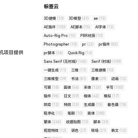
标签云
3D建模
(10)
3D模型
(41)
ae
(15)
AE插件
(100)
AE脚本
(15)
AI字体
(13)
Auto-Rig Pro
(15)
PBR材质
(10)
Photographer
(10)
pr
(22)
pr插件
(82)
人机项目提供
pr脚本
(36)
Quick Rig
(14)
Sans Serif (无衬线)
(145)
Serif (衬线)
(109)
一键生成
(11)
三维
(17)
三维建模
(10)
三维模型
(39)
书法
(81)
像素
(29)
动画
(12)
可爱
(18)
圆体
(56)
宋体
(125)
手写
(100)
插件
(96)
日文
(59)
楷体
(42)
模拟
(17)
烘焙
(12)
特效
(33)
生成器
(15)
着色器
(18)
程序化
(15)
笔刷
(10)
简体
(288)
繁体
(245)
纹理贴图
(13)
脚本
(33)
视觉特效
(12)
调色
(27)
转场
(21)
韩文
(12)