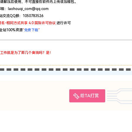
请解压后使用，不可直接在软件内上传该压缩包。
：laohouqi_com@qq.com
站交流QQ群：1050783526
名-相同方式共享 4.0 国际许可协议
进行许可
全站100%资源
“
免费下载
”
工作就是为了那几个臭钱吗？是！
给TA打赏