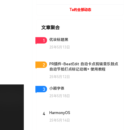
UVToolBox v1.9 For Cinema 4D R15- R19
Win/Mac
Ta的全部动态
文章聚合
1
优设标题黑
25年5月13日
2
PR插件-BeatEdit 自动卡点剪辑音乐鼓点
自动节拍打点标记动画+ 使用教程
25年5月12日
3
小赖字体
25年5月18日
4
HarmonyOS
25年5月14日