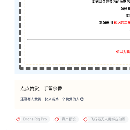
本站网盘链接内的压缩包
站长邮箱
本
本站采用
知识共享署
你以为我
点点赞赏，手留余香
还没有人赞赏，快来当第一个赞赏的人吧！
Drone Rig Pro
资产预设
飞行器无人机绑定动画