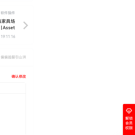
软件插件
逼真家具场
| Asset
rowser
 19:11:16
，偏偏孤倨引山洪
确认修改
解锁
会员
权限