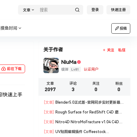
登录
快速注册
文章
摸鱼时间
投稿
关于作者
关注
私信
NiuMa
前往下载
Lv81
彼岸
认证用户
文章
评论
关注
粉丝
2097
3
0
0
让您快速上手
[文章]
Blender5.0正式版-官网同步实时更新最新
版blender软件安装包
[文章]
Rough Surface for RedShift C4D 磨损
材质编辑脚本
[文章]
Nitro4D NitroMoFracture v1.04 C4D插
件制作爆炸破碎支持R18/R19
[文章]
UV贴图编辑插件 Coffeestock