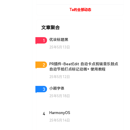
UVToolBox v1.9 For Cinema 4D R15- R19
Win/Mac
Ta的全部动态
文章聚合
1
优设标题黑
25年5月13日
2
PR插件-BeatEdit 自动卡点剪辑音乐鼓点
自动节拍打点标记动画+ 使用教程
25年5月12日
3
小赖字体
25年5月18日
4
HarmonyOS
25年5月14日