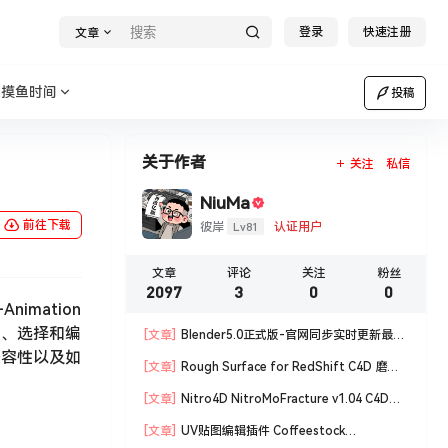
登录
快速注册
文章
摸鱼时间
投稿
关于作者
关注
私信
NiuMa
前往下载
Lv81
彼岸
认证用户
文章
评论
关注
粉丝
2097
3
0
0
imation
建、选择和编
[文章]
Blender5.0正式版-官网同步实时更新最新
兼容性以及如
版blender软件安装包
[文章]
Rough Surface for RedShift C4D 磨损
材质编辑脚本
[文章]
Nitro4D NitroMoFracture v1.04 C4D插
件制作爆炸破碎支持R18/R19
[文章]
UV贴图编辑插件 Coffeestock