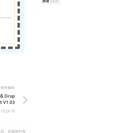
黑体
(204)
软件插件
 Drop
t V1.03
 12:24:13
的风，和最静的海