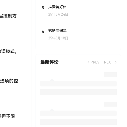
5
抖音美好体
25年5月24日
图层控制方
6
站酷高端黑
25年5月18日
的微调模式，
最新评论
PREV
NEXT
等选项的控
包括但不限