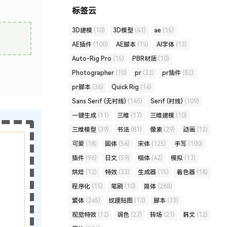
标签云
3D建模
(10)
3D模型
(41)
ae
(15)
AE插件
(100)
AE脚本
(15)
AI字体
(13)
Auto-Rig Pro
(15)
PBR材质
(10)
Photographer
(10)
pr
(22)
pr插件
(82)
pr脚本
(36)
Quick Rig
(14)
Sans Serif (无衬线)
(145)
Serif (衬线)
(109)
一键生成
(11)
三维
(17)
三维建模
(10)
三维模型
(39)
书法
(81)
像素
(29)
动画
(12)
可爱
(18)
圆体
(56)
宋体
(125)
手写
(100)
插件
(96)
日文
(59)
楷体
(42)
模拟
(17)
烘焙
(12)
特效
(33)
生成器
(15)
着色器
(18)
程序化
(15)
笔刷
(10)
简体
(288)
繁体
(245)
纹理贴图
(13)
脚本
(33)
视觉特效
(12)
调色
(27)
转场
(21)
韩文
(12)