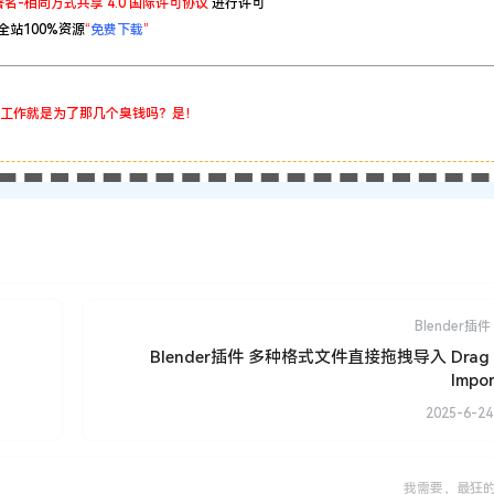
名-相同方式共享 4.0 国际许可协议
进行许可
全站100%资源
“
免费下载
”
工作就是为了那几个臭钱吗？是！
Blender插件
Blender插件 多种格式文件直接拖拽导入 Drag &
Impor
2025-6-24
我需要，最狂