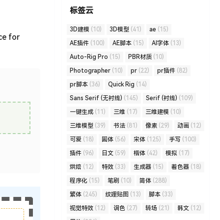
标签云
3D建模
(10)
3D模型
(41)
ae
(15)
ce for
AE插件
(100)
AE脚本
(15)
AI字体
(13)
Auto-Rig Pro
(15)
PBR材质
(10)
Photographer
(10)
pr
(22)
pr插件
(82)
pr脚本
(36)
Quick Rig
(14)
Sans Serif (无衬线)
(145)
Serif (衬线)
(109)
一键生成
(11)
三维
(17)
三维建模
(10)
三维模型
(39)
书法
(81)
像素
(29)
动画
(12)
可爱
(18)
圆体
(56)
宋体
(125)
手写
(100)
插件
(96)
日文
(59)
楷体
(42)
模拟
(17)
烘焙
(12)
特效
(33)
生成器
(15)
着色器
(18)
程序化
(15)
笔刷
(10)
简体
(288)
繁体
(245)
纹理贴图
(13)
脚本
(33)
视觉特效
(12)
调色
(27)
转场
(21)
韩文
(12)