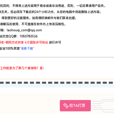
究目的；不得将上述内容用于商业或者非法用途，否则，一切后果请用户自负。
站无关。您必须在下载后的24个小时之内，从您的电脑中彻底删除上述内容。
，得到更好的正版服务。如有侵权请邮件与我们联系处理。
请解压后使用，不可直接在软件内上传该压缩包。
：laohouqi_com@qq.com
站交流QQ群：1050783526
名-相同方式共享 4.0 国际许可协议
进行许可
全站100%资源
“
免费下载
”
工作就是为了那几个臭钱吗？是！
给TA打赏