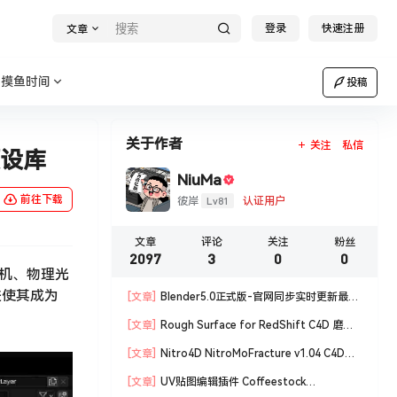
登录
快速注册
文章
摸鱼时间
投稿
关于作者
关注
私信
预设库
NiuMa
前往下载
Lv81
彼岸
认证用户
文章
评论
关注
粉丝
2097
3
0
0
相机、物理光
进使其成为
[文章]
Blender5.0正式版-官网同步实时更新最新
版blender软件安装包
[文章]
Rough Surface for RedShift C4D 磨损
材质编辑脚本
[文章]
Nitro4D NitroMoFracture v1.04 C4D插
件制作爆炸破碎支持R18/R19
[文章]
UV贴图编辑插件 Coffeestock