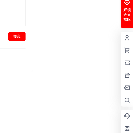
解锁
会员
权限
提交