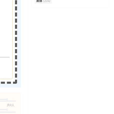
黑体
(204)
共0人