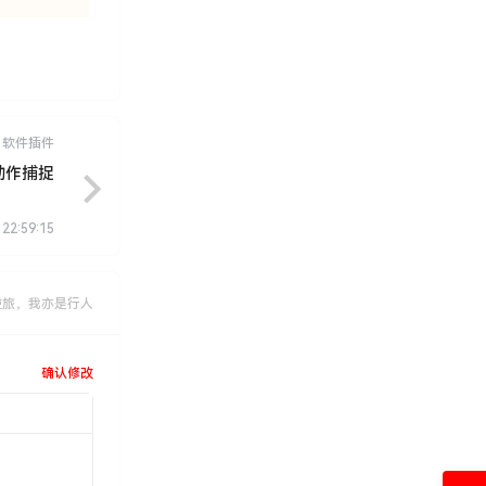
软件插件
面部动作捕捉
 22:59:15
逆旅，我亦是行人
确认修改