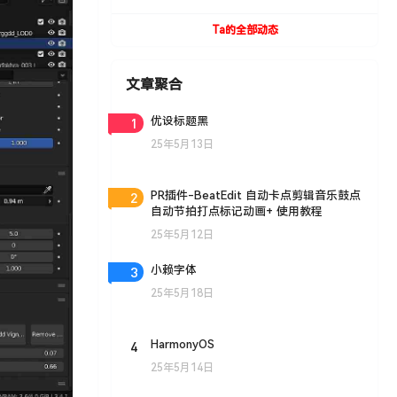
UVToolBox v1.9 For Cinema 4D R15- R19
Win/Mac
Ta的全部动态
文章聚合
1
优设标题黑
25年5月13日
2
PR插件-BeatEdit 自动卡点剪辑音乐鼓点
自动节拍打点标记动画+ 使用教程
25年5月12日
3
小赖字体
25年5月18日
4
HarmonyOS
25年5月14日