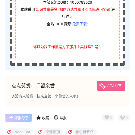
本站交流QQ群：1050783526
本站采用
知识共享署名-相同方式共享 4.0 国际许可协议
进
行许可
全站100%资源
“
免费下载
”
你以为我工作就是为了那几个臭钱吗？是！
点点赞赏，手留余香
给TA打赏
还没有人赞赏，快来当第一个赞赏的人吧！
0
0
海报分享
收藏
举报
Node Bar
快速添加
着色器节点