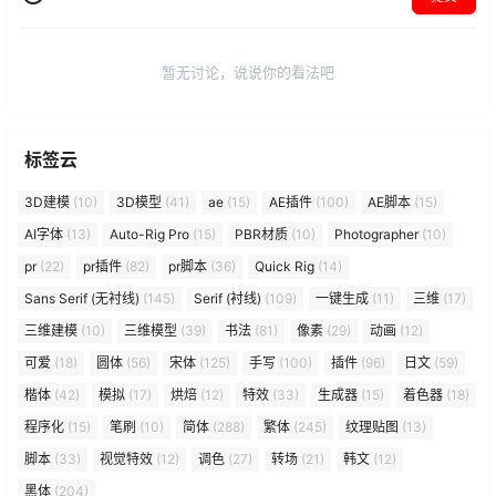
暂无讨论，说说你的看法吧
标签云
3D建模
(10)
3D模型
(41)
ae
(15)
AE插件
(100)
AE脚本
(15)
AI字体
(13)
Auto-Rig Pro
(15)
PBR材质
(10)
Photographer
(10)
pr
(22)
pr插件
(82)
pr脚本
(36)
Quick Rig
(14)
Sans Serif (无衬线)
(145)
Serif (衬线)
(109)
一键生成
(11)
三维
(17)
三维建模
(10)
三维模型
(39)
书法
(81)
像素
(29)
动画
(12)
可爱
(18)
圆体
(56)
宋体
(125)
手写
(100)
插件
(96)
日文
(59)
楷体
(42)
模拟
(17)
烘焙
(12)
特效
(33)
生成器
(15)
着色器
(18)
程序化
(15)
笔刷
(10)
简体
(288)
繁体
(245)
纹理贴图
(13)
脚本
(33)
视觉特效
(12)
调色
(27)
转场
(21)
韩文
(12)
黑体
(204)