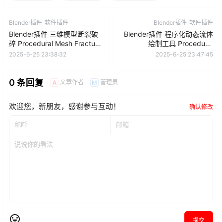
Blender插件
软件插件
Blender插件
软件插件
Blender插件 三维模型断裂破
Blender插件 程序化动态流体
碎 Procedural Mesh Fracture
绘制工具 Procedural
V1.0
Dynamic Paint V1.1
2025-6-25 23:38:32
2025-6-25 23:47:45
0 条回复
文章作者
管理员
A
M
欢迎您，新朋友，感谢参与互动！
确认修改
提交