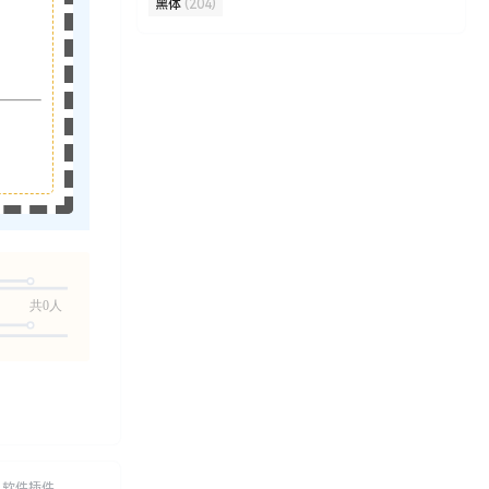
黑体
(204)
共0人
软件插件