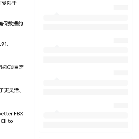
。不再受限于
确保数据的
2.91、
够根据项目需
户提供了更灵活、
 better FBX
CII to