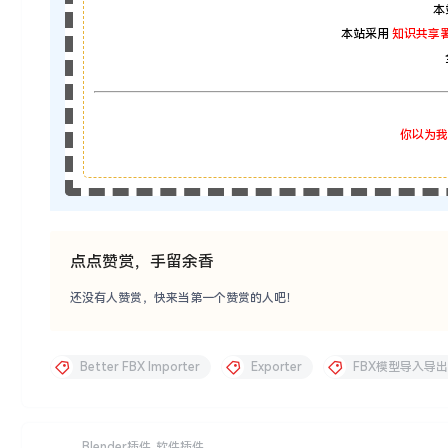
本
本站采用
知识共享署
你以为我
点点赞赏，手留余香
还没有人赞赏，快来当第一个赞赏的人吧！
Better FBX Importer
Exporter
FBX模型导入导出
Blender插件
软件插件