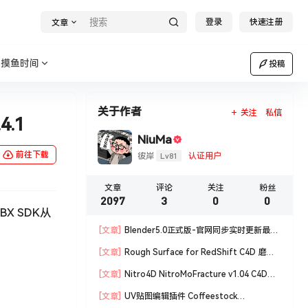
登录
快速注册
文章
摸鱼时间
投稿
关于作者
关注
私信
4.1
NiuMa
前往下载
Lv81
彼岸
认证用户
文章
评论
关注
粉丝
2097
3
0
0
X SDK从
[文章]
Blender5.0正式版-官网同步实时更新最新
版blender软件安装包
[文章]
Rough Surface for RedShift C4D 磨损
材质编辑脚本
[文章]
Nitro4D NitroMoFracture v1.04 C4D插
件制作爆炸破碎支持R18/R19
[文章]
UV贴图编辑插件 Coffeestock