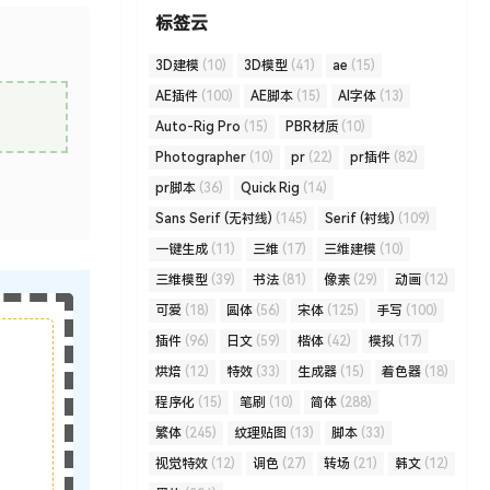
标签云
3D建模
(10)
3D模型
(41)
ae
(15)
AE插件
(100)
AE脚本
(15)
AI字体
(13)
Auto-Rig Pro
(15)
PBR材质
(10)
Photographer
(10)
pr
(22)
pr插件
(82)
pr脚本
(36)
Quick Rig
(14)
Sans Serif (无衬线)
(145)
Serif (衬线)
(109)
一键生成
(11)
三维
(17)
三维建模
(10)
三维模型
(39)
书法
(81)
像素
(29)
动画
(12)
可爱
(18)
圆体
(56)
宋体
(125)
手写
(100)
插件
(96)
日文
(59)
楷体
(42)
模拟
(17)
烘焙
(12)
特效
(33)
生成器
(15)
着色器
(18)
程序化
(15)
笔刷
(10)
简体
(288)
繁体
(245)
纹理贴图
(13)
脚本
(33)
视觉特效
(12)
调色
(27)
转场
(21)
韩文
(12)