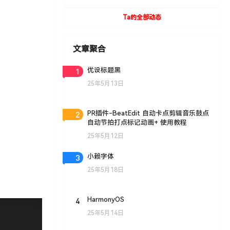
UVToolBox v1.9 For Cinema 4D R15- R19
Win/Mac
Ta的全部动态
文章聚合
1
优设标题黑
25年5月13日
2
PR插件-BeatEdit 自动卡点剪辑音乐鼓点
自动节拍打点标记动画+ 使用教程
25年5月12日
3
小赖字体
25年5月18日
4
HarmonyOS
25年5月14日