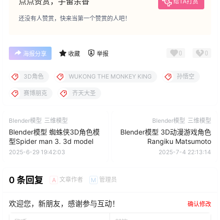
点点赞赏，手留余香
给TA打赏
还没有人赞赏，快来当第一个赞赏的人吧！
0
0
海报分享
收藏
举报
3D角色
WUKONG THE MONKEY KING
孙悟空
赛博朋克
齐天大圣
Blender模型
三维模型
Blender模型
三维模型
Blender模型 蜘蛛侠3D角色模
Blender模型 3D动漫游戏角色
型Spider man 3. 3d model
Rangiku Matsumoto
2025-6-29 19:42:03
2025-7-4 22:13:14
0 条回复
文章作者
管理员
A
M
欢迎您，新朋友，感谢参与互动！
确认修改