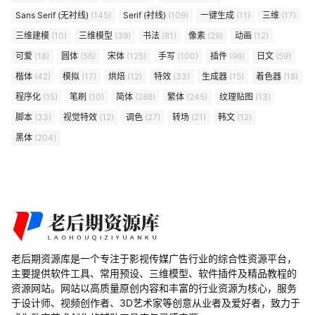
Sans Serif (无衬线)
(145)
Serif (衬线)
(109)
一键生成
(11)
三维
(17)
三维建模
(10)
三维模型
(39)
书法
(81)
像素
(29)
动画
(12)
可爱
(18)
圆体
(56)
宋体
(125)
手写
(100)
插件
(96)
日文
(59)
楷体
(42)
模拟
(17)
烘焙
(12)
特效
(33)
生成器
(15)
着色器
(18)
程序化
(15)
笔刷
(10)
简体
(288)
繁体
(245)
纹理贴图
(13)
脚本
(33)
视觉特效
(12)
调色
(27)
转场
(21)
韩文
(12)
黑体
(204)
老后期资源库是一个专注于影视传媒广告行业的综合性资源平台，
主要提供软件工具、常用预设、三维模型、软件插件及精品教程的
资源网站。网站以高质量原创内容和丰富的行业资源为核心，服务
于设计师、视频创作者、3D艺术家等创意从业者及爱好者，致力于