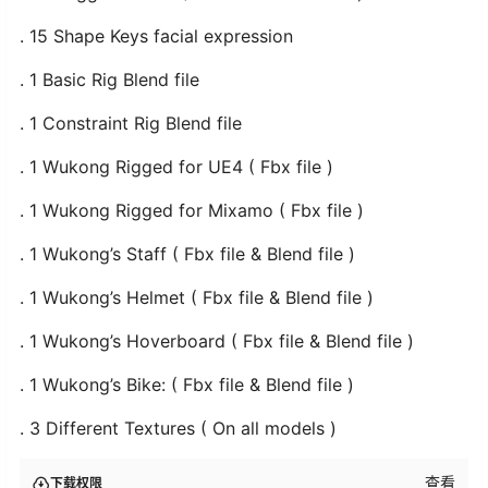
. 15 Shape Keys facial expression
. 1 Basic Rig Blend file
. 1 Constraint Rig Blend file
. 1 Wukong Rigged for UE4 ( Fbx file )
. 1 Wukong Rigged for Mixamo ( Fbx file )
. 1 Wukong’s Staff ( Fbx file & Blend file )
. 1 Wukong’s Helmet ( Fbx file & Blend file )
. 1 Wukong’s Hoverboard ( Fbx file & Blend file )
. 1 Wukong’s Bike: ( Fbx file & Blend file )
. 3 Different Textures ( On all models )
查看
下载权限