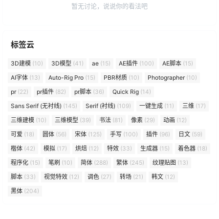
暂无讨论，说说你的看法吧
标签云
3D建模
(10)
3D模型
(41)
ae
(15)
AE插件
(100)
AE脚本
(15)
AI字体
(13)
Auto-Rig Pro
(15)
PBR材质
(10)
Photographer
(10)
pr
(22)
pr插件
(82)
pr脚本
(36)
Quick Rig
(14)
Sans Serif (无衬线)
(145)
Serif (衬线)
(109)
一键生成
(11)
三维
(17)
三维建模
(10)
三维模型
(39)
书法
(81)
像素
(29)
动画
(12)
可爱
(18)
圆体
(56)
宋体
(125)
手写
(100)
插件
(96)
日文
(59)
楷体
(42)
模拟
(17)
烘焙
(12)
特效
(33)
生成器
(15)
着色器
(18)
程序化
(15)
笔刷
(10)
简体
(288)
繁体
(245)
纹理贴图
(13)
脚本
(33)
视觉特效
(12)
调色
(27)
转场
(21)
韩文
(12)
黑体
(204)