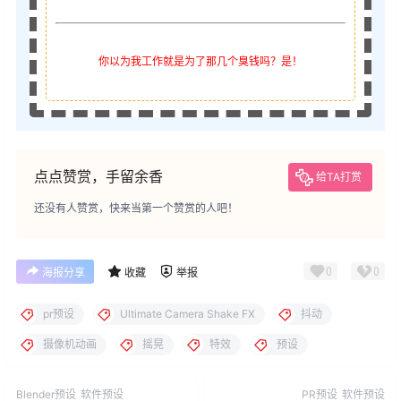
你以为我工作就是为了那几个臭钱吗？是！
点点赞赏，手留余香
给TA打赏
还没有人赞赏，快来当第一个赞赏的人吧！
0
0
海报分享
收藏
举报
pr预设
Ultimate Camera Shake FX
抖动
摄像机动画
摇晃
特效
预设
Blender预设
软件预设
PR预设
软件预设