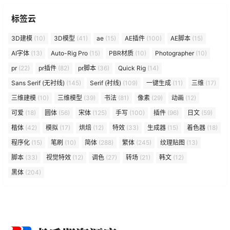
标签云
3D建模
(10)
3D模型
(41)
ae
(15)
AE插件
(100)
AE脚本
(15)
AI字体
(13)
Auto-Rig Pro
(15)
PBR材质
(10)
Photographer
(10)
pr
(22)
pr插件
(82)
pr脚本
(36)
Quick Rig
(14)
Sans Serif (无衬线)
(145)
Serif (衬线)
(109)
一键生成
(11)
三维
(17)
三维建模
(10)
三维模型
(39)
书法
(81)
像素
(29)
动画
(12)
可爱
(18)
圆体
(56)
宋体
(125)
手写
(100)
插件
(96)
日文
(59)
楷体
(42)
模拟
(17)
烘焙
(12)
特效
(33)
生成器
(15)
着色器
(18)
程序化
(15)
笔刷
(10)
简体
(288)
繁体
(245)
纹理贴图
(13)
脚本
(33)
视觉特效
(12)
调色
(27)
转场
(21)
韩文
(12)
黑体
(204)