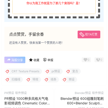
你以为我工作就是为了那几个臭钱吗？是！
点点赞赏，手留余香
给TA打赏
还没有人赞赏，快来当第一个赞赏的人吧！
0
0
海报分享
收藏
举报
CRT Texture Presets
pr预设
复古
扫描线
特效
线条
预设
PR预设
软件预设
Blender预设
软件预设
PR预设 1000种多风格大气电
Blender预设 600组雕刻笔刷
影视频调色 Cinematic Color
600+Blender Sculpting
Presets
Brushes