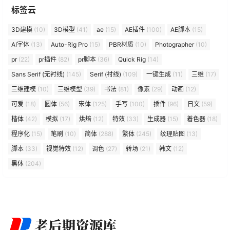
标签云
3D建模
(10)
3D模型
(41)
ae
(15)
AE插件
(100)
AE脚本
(15)
AI字体
(13)
Auto-Rig Pro
(15)
PBR材质
(10)
Photographer
(10)
pr
(22)
pr插件
(82)
pr脚本
(36)
Quick Rig
(14)
Sans Serif (无衬线)
(145)
Serif (衬线)
(109)
一键生成
(11)
三维
(17)
三维建模
(10)
三维模型
(39)
书法
(81)
像素
(29)
动画
(12)
可爱
(18)
圆体
(56)
宋体
(125)
手写
(100)
插件
(96)
日文
(59)
楷体
(42)
模拟
(17)
烘焙
(12)
特效
(33)
生成器
(15)
着色器
(18)
程序化
(15)
笔刷
(10)
简体
(288)
繁体
(245)
纹理贴图
(13)
脚本
(33)
视觉特效
(12)
调色
(27)
转场
(21)
韩文
(12)
黑体
(204)