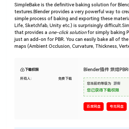
SimpleBake is the definitive baking solution for Blend
textures.Blender provides a very powerful way to cr
simple process of baking and exporting these materi
Life, Sketchfab, Unity etc.) is surprisingly difficult
that provides a
one-click solution
for simply baking P
just an add-on for PBR. You can easily bake all of th
maps (Ambient Occlusion, Curvature, Thickness, Verte
Blender插件 烘焙PBR
下载权限
所有人：
免费下载
您当前的等级为
游客
您已获得下载权限
百度网盘
夸克网盘