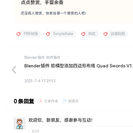
点点赞赏，手留余香
还没有人赞赏，快来当第一个赞赏的人吧！
PBR材质
SimpleBake
烘焙
纹理贴图
Blender插件
软件插件
Blender插件 给模型添加四边形布线 Quad Swords V1.
2025-7-6 17:29:53
0 条回复
A
M
文章作者
管理员
欢迎您，新朋友，感谢参与互动！