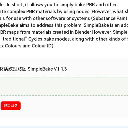
er. In short, it allows you to simply bake PBR and other
eate complex PBR materials by using nodes. However, what s
als for use with other software or systems (Substance Paint
.SimpleBake aims to address this problem. SimpleBake is an ad
BR maps from materials created in Blender.However, Simple
e “traditional” Cycles bake modes, along with other kinds of 
x Colours and Colour ID).
材质纹理贴图 SimpleBake V1.1.3
迅雷网盘