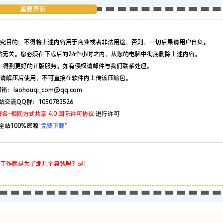
重要声明
究目的；不得将上述内容用于商业或者非法用途，否则，一切后果请用户自负。
站无关。您必须在下载后的24个小时之内，从您的电脑中彻底删除上述内容。
，得到更好的正版服务。如有侵权请邮件与我们联系处理。
请解压后使用，不可直接在软件内上传该压缩包。
：laohouqi_com@qq.com
站交流QQ群：1050783526
名-相同方式共享 4.0 国际许可协议
进行许可
全站100%资源
“
免费下载
”
工作就是为了那几个臭钱吗？是！