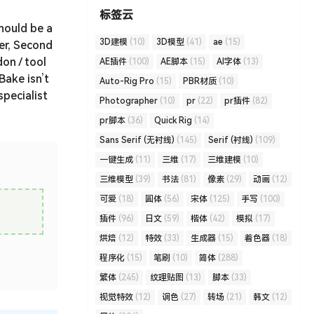
标签云
hould be a
3D建模
(10)
3D模型
(41)
ae
(15)
er, Second
don / tool
AE插件
(100)
AE脚本
(15)
AI字体
(13)
Bake isn’t
Auto-Rig Pro
(15)
PBR材质
(10)
specialist
Photographer
(10)
pr
(22)
pr插件
(82)
pr脚本
(36)
Quick Rig
(14)
Sans Serif (无衬线)
(145)
Serif (衬线)
(109)
一键生成
(11)
三维
(17)
三维建模
(10)
三维模型
(39)
书法
(81)
像素
(29)
动画
(12)
可爱
(18)
圆体
(56)
宋体
(125)
手写
(100)
插件
(96)
日文
(59)
楷体
(42)
模拟
(17)
烘焙
(12)
特效
(33)
生成器
(15)
着色器
(18)
程序化
(15)
笔刷
(10)
简体
(288)
繁体
(245)
纹理贴图
(13)
脚本
(33)
视觉特效
(12)
调色
(27)
转场
(21)
韩文
(12)