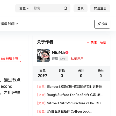
登录
快速注册
文章
摸鱼时间
投稿
关于作者
关注
私信
NiuMa
前往下载
Lv81
彼岸
认证用户
文章
评论
关注
粉丝
2097
3
0
0
r中，通过节点
cond
[文章]
Blender5.0正式版-官网同步实时更新最新
题，为用户提
版blender软件安装包
[文章]
Rough Surface for RedShift C4D 磨损
材质编辑脚本
[文章]
Nitro4D NitroMoFracture v1.04 C4D插
件制作爆炸破碎支持R18/R19
[文章]
UV贴图编辑插件 Coffeestock