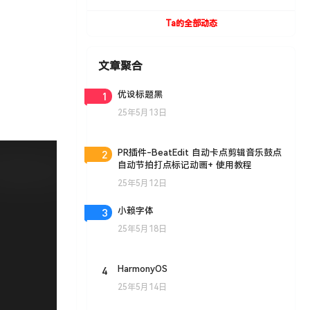
UVToolBox v1.9 For Cinema 4D R15- R19
Win/Mac
Ta的全部动态
文章聚合
1
优设标题黑
25年5月13日
2
PR插件-BeatEdit 自动卡点剪辑音乐鼓点
自动节拍打点标记动画+ 使用教程
25年5月12日
3
小赖字体
25年5月18日
4
HarmonyOS
25年5月14日