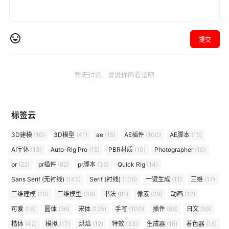
提交
暂无讨论，说说你的看法吧
标签云
3D建模
(10)
3D模型
(41)
ae
(15)
AE插件
(100)
AE脚本
(15)
AI字体
(13)
Auto-Rig Pro
(15)
PBR材质
(10)
Photographer
(10)
pr
(22)
pr插件
(82)
pr脚本
(36)
Quick Rig
(14)
Sans Serif (无衬线)
(145)
Serif (衬线)
(109)
一键生成
(11)
三维
(17)
三维建模
(10)
三维模型
(39)
书法
(81)
像素
(29)
动画
(12)
可爱
(18)
圆体
(56)
宋体
(125)
手写
(100)
插件
(96)
日文
(59)
楷体
(42)
模拟
(17)
烘焙
(12)
特效
(33)
生成器
(15)
着色器
(18)