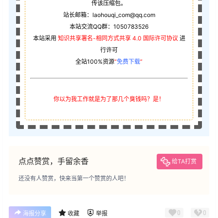
传该压缩包。
站长邮箱：laohouqi_com@qq.com
本站交流QQ群：1050783526
本站采用
知识共享署名-相同方式共享 4.0 国际许可协议
进
行许可
全站100%资源
“
免费下载
”
你以为我工作就是为了那几个臭钱吗？是！
点点赞赏，手留余香
给TA打赏
还没有人赞赏，快来当第一个赞赏的人吧！
0
0
海报分享
收藏
举报