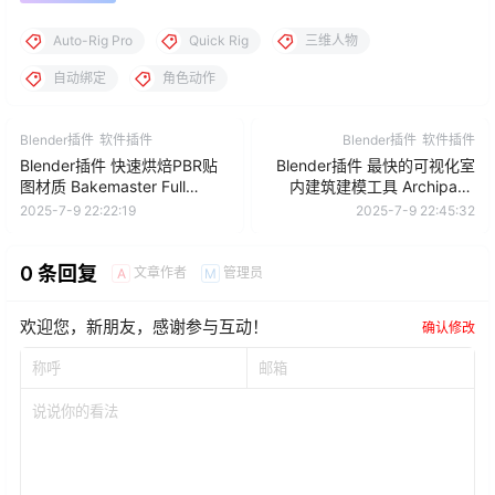
Auto-Rig Pro
Quick Rig
三维人物
自动绑定
角色动作
Blender插件
软件插件
Blender插件
软件插件
Blender插件 快速烘焙PBR贴
Blender插件 最快的可视化室
图材质 Bakemaster Full
内建筑建模工具 Archipack
V2.6.0
Pro v2.7.2
2025-7-9 22:22:19
2025-7-9 22:45:32
0 条回复
文章作者
管理员
A
M
欢迎您，新朋友，感谢参与互动！
确认修改