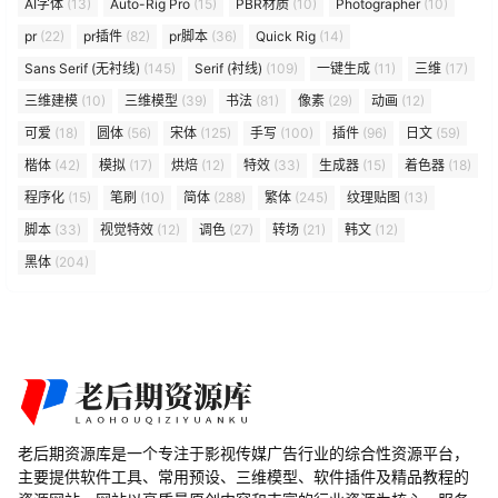
AI字体
(13)
Auto-Rig Pro
(15)
PBR材质
(10)
Photographer
(10)
pr
(22)
pr插件
(82)
pr脚本
(36)
Quick Rig
(14)
Sans Serif (无衬线)
(145)
Serif (衬线)
(109)
一键生成
(11)
三维
(17)
三维建模
(10)
三维模型
(39)
书法
(81)
像素
(29)
动画
(12)
可爱
(18)
圆体
(56)
宋体
(125)
手写
(100)
插件
(96)
日文
(59)
楷体
(42)
模拟
(17)
烘焙
(12)
特效
(33)
生成器
(15)
着色器
(18)
程序化
(15)
笔刷
(10)
简体
(288)
繁体
(245)
纹理贴图
(13)
脚本
(33)
视觉特效
(12)
调色
(27)
转场
(21)
韩文
(12)
黑体
(204)
老后期资源库是一个专注于影视传媒广告行业的综合性资源平台，
主要提供软件工具、常用预设、三维模型、软件插件及精品教程的