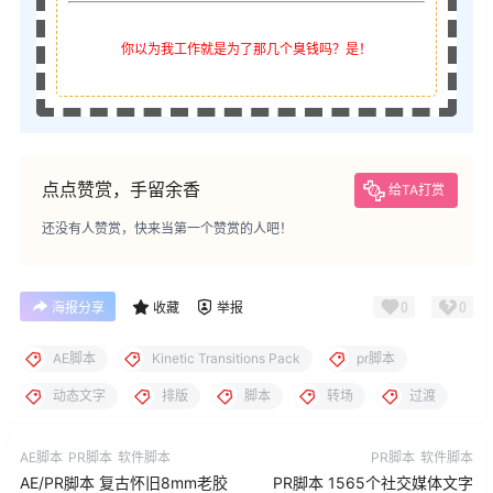
你以为我工作就是为了那几个臭钱吗？是！
点点赞赏，手留余香
给TA打赏
还没有人赞赏，快来当第一个赞赏的人吧！
0
0
海报分享
收藏
举报
AE脚本
Kinetic Transitions Pack
pr脚本
动态文字
排版
脚本
转场
过渡
AE脚本
PR脚本
软件脚本
PR脚本
软件脚本
AE/PR脚本 复古怀旧8mm老胶
PR脚本 1565个社交媒体文字