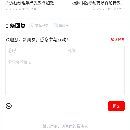
片边框纹理噪点光效叠加效果
标题排版视频转场叠加特效调
ROLLBACK8 Pro
色分屏预设 Gal Toolkit V3.1
2025-7-4 11:57:48
2025-7-10 16:07:12
0 条回复
文章作者
管理员
A
M
欢迎您，新朋友，感谢参与互动！
确认修改
提交
暂无讨论，说说你的看法吧