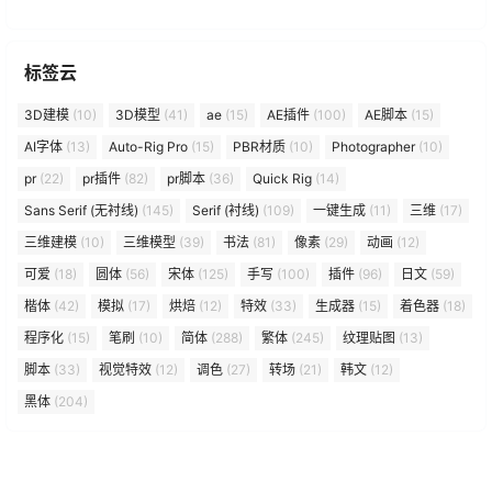
标签云
3D建模
(10)
3D模型
(41)
ae
(15)
AE插件
(100)
AE脚本
(15)
AI字体
(13)
Auto-Rig Pro
(15)
PBR材质
(10)
Photographer
(10)
pr
(22)
pr插件
(82)
pr脚本
(36)
Quick Rig
(14)
Sans Serif (无衬线)
(145)
Serif (衬线)
(109)
一键生成
(11)
三维
(17)
三维建模
(10)
三维模型
(39)
书法
(81)
像素
(29)
动画
(12)
可爱
(18)
圆体
(56)
宋体
(125)
手写
(100)
插件
(96)
日文
(59)
楷体
(42)
模拟
(17)
烘焙
(12)
特效
(33)
生成器
(15)
着色器
(18)
程序化
(15)
笔刷
(10)
简体
(288)
繁体
(245)
纹理贴图
(13)
脚本
(33)
视觉特效
(12)
调色
(27)
转场
(21)
韩文
(12)
黑体
(204)