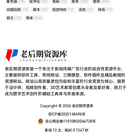
着色器
(18)
程序化
(15)
笔刷
(10)
简体
(288)
繁体
(245)
纹理贴图
(13)
脚本
(33)
视觉特效
(12)
调色
(27)
转场
(21)
韩文
(12)
黑体
(204)
老后期资源库是一个专注于影视传媒广告行业的综合性资源平台，
主要提供软件工具、常用预设、三维模型、软件插件及精品教程的
资源网站。网站以高质量原创内容和丰富的行业资源为核心，服务
于设计师、视频创作者、3D艺术家等创意从业者及爱好者，致力于
成为数字艺术创作的辅助工具库与灵感来源。
Copyright © 2026
老后期资源库
京ICP备2025148496号
京公网安备11010802046728号
查询 13 次，耗时 0.1247 秒