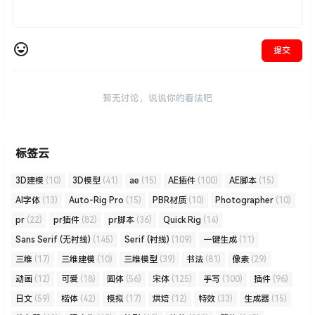
提交
暂无讨论，说说你的看法吧
标签云
3D建模
(10)
3D模型
(41)
ae
(15)
AE插件
(100)
AE脚本
(15)
AI字体
(13)
Auto-Rig Pro
(15)
PBR材质
(10)
Photographer
(10)
pr
(22)
pr插件
(82)
pr脚本
(36)
Quick Rig
(14)
Sans Serif (无衬线)
(145)
Serif (衬线)
(109)
一键生成
(11)
三维
(17)
三维建模
(10)
三维模型
(39)
书法
(81)
像素
(29)
动画
(12)
可爱
(18)
圆体
(56)
宋体
(125)
手写
(100)
插件
(96)
日文
(59)
楷体
(42)
模拟
(17)
烘焙
(12)
特效
(33)
生成器
(15)