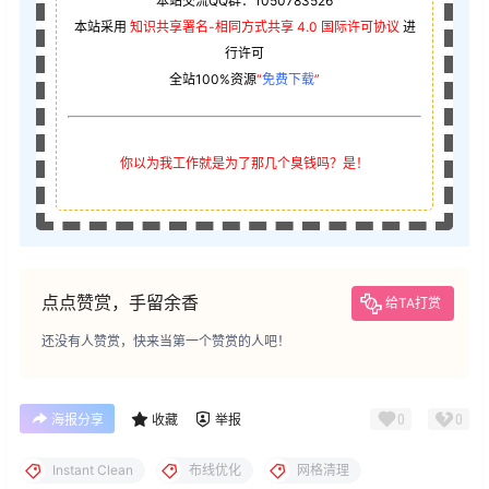
本站交流QQ群：1050783526
本站采用
知识共享署名-相同方式共享 4.0 国际许可协议
进
行许可
全站100%资源
“
免费下载
”
你以为我工作就是为了那几个臭钱吗？是！
点点赞赏，手留余香
给TA打赏
还没有人赞赏，快来当第一个赞赏的人吧！
0
0
海报分享
收藏
举报
Instant Clean
布线优化
网格清理