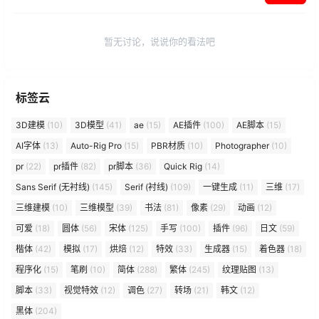
暂无讨论，说说你的看法吧
标签云
3D建模
(10)
3D模型
(41)
ae
(15)
AE插件
(100)
AE脚本
(15)
AI字体
(13)
Auto-Rig Pro
(15)
PBR材质
(10)
Photographer
(10)
pr
(22)
pr插件
(82)
pr脚本
(36)
Quick Rig
(14)
Sans Serif (无衬线)
(145)
Serif (衬线)
(109)
一键生成
(11)
三维
(17)
三维建模
(10)
三维模型
(39)
书法
(81)
像素
(29)
动画
(12)
可爱
(18)
圆体
(56)
宋体
(125)
手写
(100)
插件
(96)
日文
(59)
楷体
(42)
模拟
(17)
烘焙
(12)
特效
(33)
生成器
(15)
着色器
(18)
程序化
(15)
笔刷
(10)
简体
(288)
繁体
(245)
纹理贴图
(13)
脚本
(33)
视觉特效
(12)
调色
(27)
转场
(21)
韩文
(12)
黑体
(204)