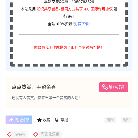
本站交流QQ群：1050783526
本站采用
知识共享署名-相同方式共享 4.0 国际许可协议
进
行许可
全站100%资源
“
免费下载
”
你以为我工作就是为了那几个臭钱吗？是！
点点赞赏，手留余香
给TA打赏
还没有人赞赏，快来当第一个赞赏的人吧！
0
0
海报分享
收藏
举报
nView
可视化渲染