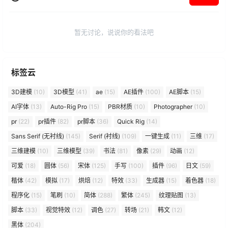
暂无讨论，说说你的看法吧
标签云
3D建模
(10)
3D模型
(41)
ae
(15)
AE插件
(100)
AE脚本
(15)
AI字体
(13)
Auto-Rig Pro
(15)
PBR材质
(10)
Photographer
(10)
pr
(22)
pr插件
(82)
pr脚本
(36)
Quick Rig
(14)
Sans Serif (无衬线)
(145)
Serif (衬线)
(109)
一键生成
(11)
三维
(17)
三维建模
(10)
三维模型
(39)
书法
(81)
像素
(29)
动画
(12)
可爱
(18)
圆体
(56)
宋体
(125)
手写
(100)
插件
(96)
日文
(59)
楷体
(42)
模拟
(17)
烘焙
(12)
特效
(33)
生成器
(15)
着色器
(18)
程序化
(15)
笔刷
(10)
简体
(288)
繁体
(245)
纹理贴图
(13)
脚本
(33)
视觉特效
(12)
调色
(27)
转场
(21)
韩文
(12)
黑体
(204)