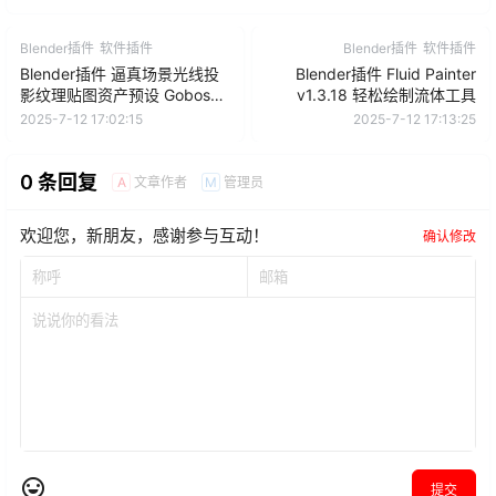
Blender插件
软件插件
Blender插件
软件插件
Blender插件 逼真场景光线投
Blender插件 Fluid Painter
影纹理贴图资产预设 Gobos
v1.3.18 轻松绘制流体工具
Light Textures V2
2025-7-12 17:02:15
2025-7-12 17:13:25
0 条回复
文章作者
管理员
A
M
欢迎您，新朋友，感谢参与互动！
确认修改
提交