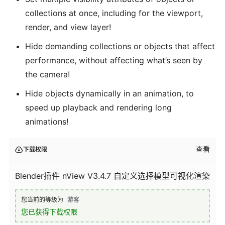
collections at once, including for the viewport,
render, and view layer!
Hide demanding collections or objects that affect
performance, without affecting what’s seen by
the camera!
Hide objects dynamically in an animation, to
speed up playback and rendering long
animations!
查看
下载权限
Blender插件 nView V3.4.7 自定义选择模型可视化渲染
您当前的等级为
游客
您已获得下载权限