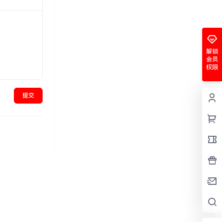
解锁
会员
权限
提交