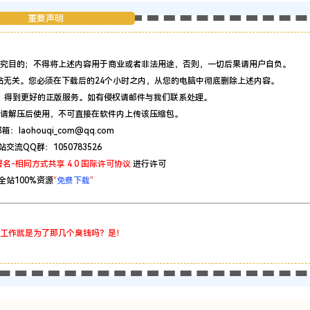
重要声明
究目的；不得将上述内容用于商业或者非法用途，否则，一切后果请用户自负。
站无关。您必须在下载后的24个小时之内，从您的电脑中彻底删除上述内容。
，得到更好的正版服务。如有侵权请邮件与我们联系处理。
请解压后使用，不可直接在软件内上传该压缩包。
：laohouqi_com@qq.com
站交流QQ群：1050783526
名-相同方式共享 4.0 国际许可协议
进行许可
全站100%资源
“
免费下载
”
工作就是为了那几个臭钱吗？是！