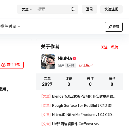
登录
快速注册
文章
摸鱼时间
投稿
关于作者
关注
私信
NiuMa
前往下载
Lv81
彼岸
认证用户
文章
评论
关注
粉丝
2097
3
0
0
使用，
[文章]
Blender5.0正式版-官网同步实时更新最新
版blender软件安装包
[文章]
Rough Surface for RedShift C4D 磨损
材质编辑脚本
[文章]
Nitro4D NitroMoFracture v1.04 C4D插
件制作爆炸破碎支持R18/R19
[文章]
UV贴图编辑插件 Coffeestock