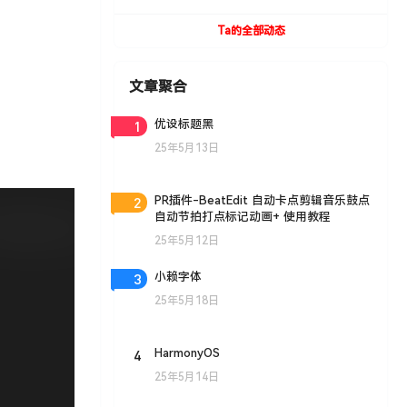
UVToolBox v1.9 For Cinema 4D R15- R19
Win/Mac
Ta的全部动态
文章聚合
1
优设标题黑
25年5月13日
2
PR插件-BeatEdit 自动卡点剪辑音乐鼓点
自动节拍打点标记动画+ 使用教程
25年5月12日
3
小赖字体
25年5月18日
4
HarmonyOS
25年5月14日