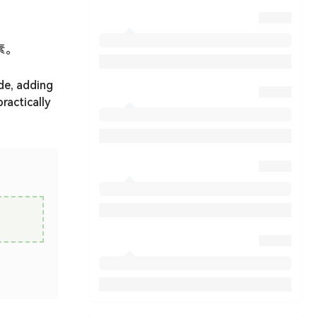
素。
de, adding
ractically