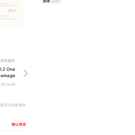
黑体
(204)
共0人
软件插件
2 One
 Damage
 20:14:49
都是对生命的辜负
确认修改