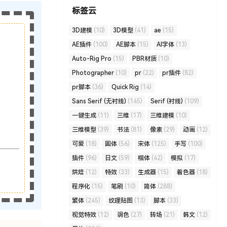
标签云
3D建模
(10)
3D模型
(41)
ae
(15)
AE插件
(100)
AE脚本
(15)
AI字体
(13)
Auto-Rig Pro
(15)
PBR材质
(10)
Photographer
(10)
pr
(22)
pr插件
(82)
pr脚本
(36)
Quick Rig
(14)
Sans Serif (无衬线)
(145)
Serif (衬线)
(109)
一键生成
(11)
三维
(17)
三维建模
(10)
三维模型
(39)
书法
(81)
像素
(29)
动画
(12)
可爱
(18)
圆体
(56)
宋体
(125)
手写
(100)
插件
(96)
日文
(59)
楷体
(42)
模拟
(17)
烘焙
(12)
特效
(33)
生成器
(15)
着色器
(18)
程序化
(15)
笔刷
(10)
简体
(288)
繁体
(245)
纹理贴图
(13)
脚本
(33)
视觉特效
(12)
调色
(27)
转场
(21)
韩文
(12)