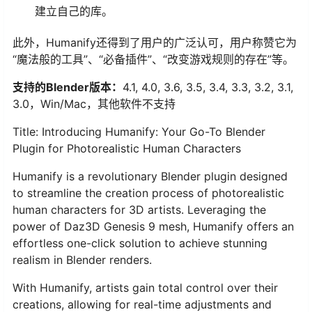
建立自己的库。
此外，Humanify还得到了用户的广泛认可，用户称赞它为
“魔法般的工具”、“必备插件”、“改变游戏规则的存在”等。
支持的Blender版本：
4.1, 4.0, 3.6, 3.5, 3.4, 3.3, 3.2, 3.1,
3.0，Win/Mac，其他软件不支持
Title: Introducing Humanify: Your Go-To Blender
Plugin for Photorealistic Human Characters
Humanify is a revolutionary Blender plugin designed
to streamline the creation process of photorealistic
human characters for 3D artists. Leveraging the
power of Daz3D Genesis 9 mesh, Humanify offers an
effortless one-click solution to achieve stunning
realism in Blender renders.
With Humanify, artists gain total control over their
creations, allowing for real-time adjustments and