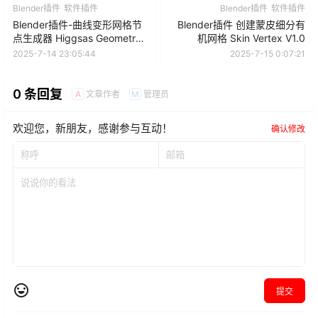
Blender插件
软件插件
Blender插件
软件插件
Blender插件-曲线变形网格节
Blender插件 创建蒙皮细分有
点生成器 Higgsas Geometry
机网格 Skin Vertex V1.0
Nodes Toolset V8
2025-7-14 23:05:44
2025-7-15 0:07:21
0 条回复
文章作者
管理员
A
M
欢迎您，新朋友，感谢参与互动！
确认修改
提交