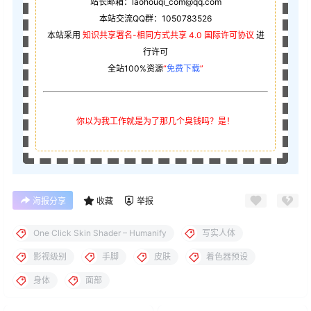
站长邮箱：laohouqi_com@qq.com
本站交流QQ群：1050783526
本站采用
知识共享署名-相同方式共享 4.0 国际许可协议
进
行许可
全站100%资源
“
免费下载
”
你以为我工作就是为了那几个臭钱吗？是！
海报分享
收藏
举报
One Click Skin Shader – Humanify
写实人体
影视级别
手脚
皮肤
着色器预设
身体
面部