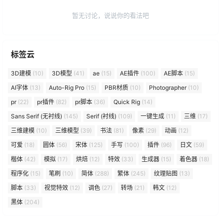
暂无讨论，说说你的看法吧
标签云
3D建模
(10)
3D模型
(41)
ae
(15)
AE插件
(100)
AE脚本
(15)
AI字体
(13)
Auto-Rig Pro
(15)
PBR材质
(10)
Photographer
(10)
pr
(22)
pr插件
(82)
pr脚本
(36)
Quick Rig
(14)
Sans Serif (无衬线)
(145)
Serif (衬线)
(109)
一键生成
(11)
三维
(17)
三维建模
(10)
三维模型
(39)
书法
(81)
像素
(29)
动画
(12)
可爱
(18)
圆体
(56)
宋体
(125)
手写
(100)
插件
(96)
日文
(59)
楷体
(42)
模拟
(17)
烘焙
(12)
特效
(33)
生成器
(15)
着色器
(18)
程序化
(15)
笔刷
(10)
简体
(288)
繁体
(245)
纹理贴图
(13)
脚本
(33)
视觉特效
(12)
调色
(27)
转场
(21)
韩文
(12)
黑体
(204)