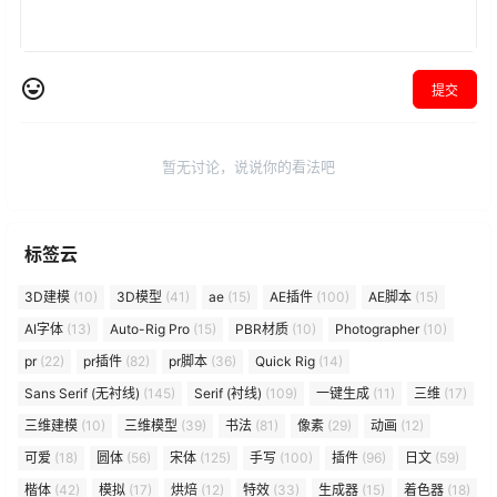
提交
暂无讨论，说说你的看法吧
标签云
3D建模
(10)
3D模型
(41)
ae
(15)
AE插件
(100)
AE脚本
(15)
AI字体
(13)
Auto-Rig Pro
(15)
PBR材质
(10)
Photographer
(10)
pr
(22)
pr插件
(82)
pr脚本
(36)
Quick Rig
(14)
Sans Serif (无衬线)
(145)
Serif (衬线)
(109)
一键生成
(11)
三维
(17)
三维建模
(10)
三维模型
(39)
书法
(81)
像素
(29)
动画
(12)
可爱
(18)
圆体
(56)
宋体
(125)
手写
(100)
插件
(96)
日文
(59)
楷体
(42)
模拟
(17)
烘焙
(12)
特效
(33)
生成器
(15)
着色器
(18)