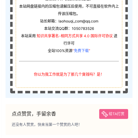
本站网盘链接内的压缩包请解压后使用，不可直接在软件内上
传该压缩包。
站长邮箱：laohouqi_com@qq.com
本站交流QQ群：1050783526
本站采用
知识共享署名-相同方式共享 4.0 国际许可协议
进
行许可
全站100%资源
“
免费下载
”
你以为我工作就是为了那几个臭钱吗？是！
点点赞赏，手留余香
给TA打赏
还没有人赞赏，快来当第一个赞赏的人吧！