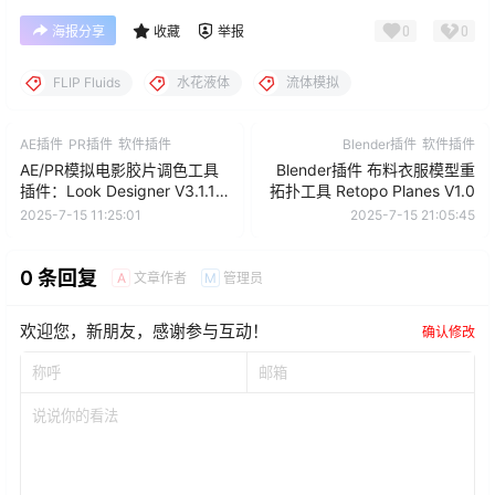
0
0
海报分享
收藏
举报
FLIP Fluids
水花液体
流体模拟
AE插件
PR插件
软件插件
Blender插件
软件插件
AE/PR模拟电影胶片调色工具
Blender插件 布料衣服模型重
插件：Look Designer V3.1.1
拓扑工具 Retopo Planes V1.0
Win
2025-7-15 11:25:01
2025-7-15 21:05:45
0 条回复
文章作者
管理员
A
M
欢迎您，新朋友，感谢参与互动！
确认修改