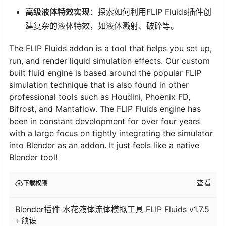
高级液体特效实现
：探索如何利用FLIP Fluids插件创
建复杂的液体特效，如液体溅射、破碎等。
The FLIP Fluids addon is a tool that helps you set up,
run, and render liquid simulation effects. Our custom
built fluid engine is based around the popular FLIP
simulation technique that is also found in other
professional tools such as Houdini, Phoenix FD,
Bifrost, and Mantaflow. The FLIP Fluids engine has
been in constant development for over four years
with a large focus on tightly integrating the simulator
into Blender as an addon. It just feels like a native
Blender tool!
查看
下载权限
Blender插件 水花液体流体模拟工具 FLIP Fluids v1.7.5
+预设