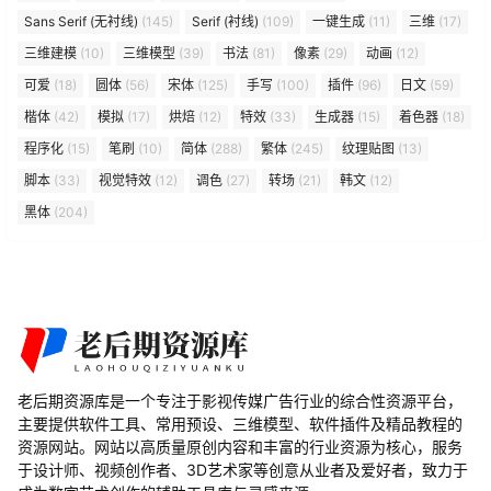
Sans Serif (无衬线)
(145)
Serif (衬线)
(109)
一键生成
(11)
三维
(17)
三维建模
(10)
三维模型
(39)
书法
(81)
像素
(29)
动画
(12)
可爱
(18)
圆体
(56)
宋体
(125)
手写
(100)
插件
(96)
日文
(59)
楷体
(42)
模拟
(17)
烘焙
(12)
特效
(33)
生成器
(15)
着色器
(18)
程序化
(15)
笔刷
(10)
简体
(288)
繁体
(245)
纹理贴图
(13)
脚本
(33)
视觉特效
(12)
调色
(27)
转场
(21)
韩文
(12)
黑体
(204)
老后期资源库是一个专注于影视传媒广告行业的综合性资源平台，
主要提供软件工具、常用预设、三维模型、软件插件及精品教程的
资源网站。网站以高质量原创内容和丰富的行业资源为核心，服务
于设计师、视频创作者、3D艺术家等创意从业者及爱好者，致力于