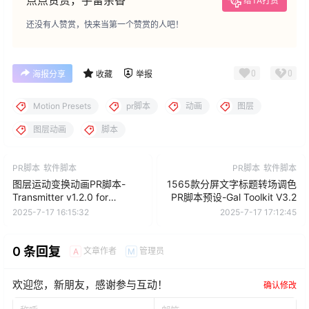
给TA打赏
还没有人赞赏，快来当第一个赞赏的人吧！
0
0
海报分享
收藏
举报
Motion Presets
pr脚本
动画
图层
图层动画
脚本
PR脚本
软件脚本
PR脚本
软件脚本
图层运动变换动画PR脚本-
1565款分屏文字标题转场调色
Transmitter v1.2.0 for
PR脚本预设-Gal Toolkit V3.2
Premiere Pro
2025-7-17 16:15:32
2025-7-17 17:12:45
0 条回复
文章作者
管理员
A
M
欢迎您，新朋友，感谢参与互动！
确认修改