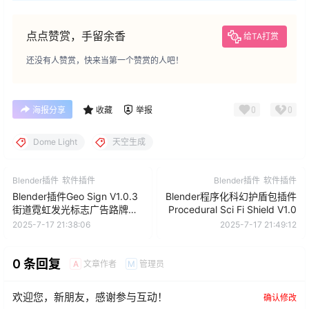
点点赞赏，手留余香
给TA打赏
还没有人赞赏，快来当第一个赞赏的人吧！
0
0
海报分享
收藏
举报
Dome Light
天空生成
Blender插件
软件插件
Blender插件
软件插件
Blender插件Geo Sign V1.0.3
Blender程序化科幻护盾包插件
街道霓虹发光标志广告路牌生
Procedural Sci Fi Shield V1.0
成器
2025-7-17 21:38:06
2025-7-17 21:49:12
0 条回复
文章作者
管理员
A
M
欢迎您，新朋友，感谢参与互动！
确认修改