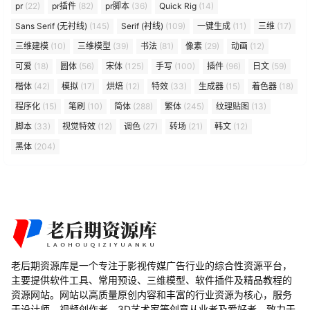
pr
(22)
pr插件
(82)
pr脚本
(36)
Quick Rig
(14)
Sans Serif (无衬线)
(145)
Serif (衬线)
(109)
一键生成
(11)
三维
(17)
三维建模
(10)
三维模型
(39)
书法
(81)
像素
(29)
动画
(12)
可爱
(18)
圆体
(56)
宋体
(125)
手写
(100)
插件
(96)
日文
(59)
楷体
(42)
模拟
(17)
烘焙
(12)
特效
(33)
生成器
(15)
着色器
(18)
程序化
(15)
笔刷
(10)
简体
(288)
繁体
(245)
纹理贴图
(13)
脚本
(33)
视觉特效
(12)
调色
(27)
转场
(21)
韩文
(12)
黑体
(204)
老后期资源库是一个专注于影视传媒广告行业的综合性资源平台，
主要提供软件工具、常用预设、三维模型、软件插件及精品教程的
资源网站。网站以高质量原创内容和丰富的行业资源为核心，服务
于设计师、视频创作者、3D艺术家等创意从业者及爱好者，致力于