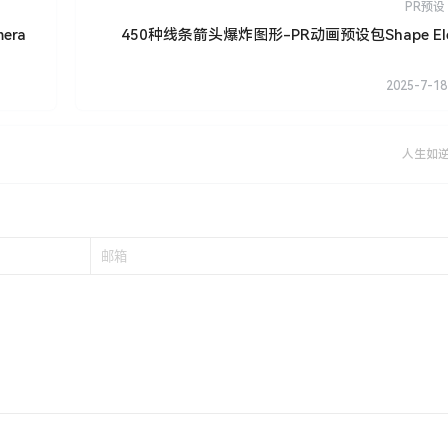
PR预设
era
450种线条箭头爆炸图形-PR动画预设包Shape Ele
2025-7-18
人生如