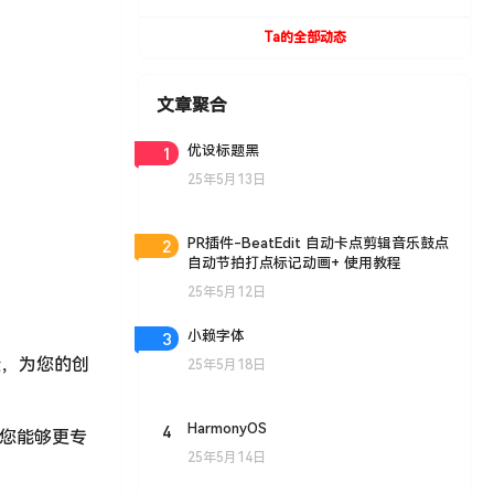
UVToolBox v1.9 For Cinema 4D R15- R19
Win/Mac
Ta的全部动态
文章聚合
1
优设标题黑
25年5月13日
2
PR插件-BeatEdit 自动卡点剪辑音乐鼓点
自动节拍打点标记动画+ 使用教程
25年5月12日
3
小赖字体
素，为您的创
25年5月18日
4
HarmonyOS
让您能够更专
25年5月14日