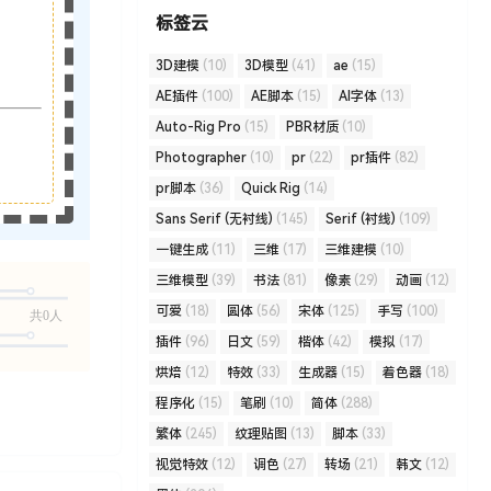
标签云
3D建模
(10)
3D模型
(41)
ae
(15)
AE插件
(100)
AE脚本
(15)
AI字体
(13)
Auto-Rig Pro
(15)
PBR材质
(10)
Photographer
(10)
pr
(22)
pr插件
(82)
pr脚本
(36)
Quick Rig
(14)
Sans Serif (无衬线)
(145)
Serif (衬线)
(109)
一键生成
(11)
三维
(17)
三维建模
(10)
三维模型
(39)
书法
(81)
像素
(29)
动画
(12)
可爱
(18)
圆体
(56)
宋体
(125)
手写
(100)
共0人
插件
(96)
日文
(59)
楷体
(42)
模拟
(17)
烘焙
(12)
特效
(33)
生成器
(15)
着色器
(18)
程序化
(15)
笔刷
(10)
简体
(288)
繁体
(245)
纹理贴图
(13)
脚本
(33)
视觉特效
(12)
调色
(27)
转场
(21)
韩文
(12)