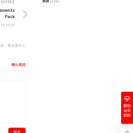
黑体
(204)
软件预设
ments
Pack
 11:11:31
逆旅，我亦是行人
确认修改
解锁
会员
权限
提交