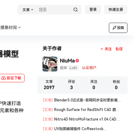
登录
快速注册
文章
摸鱼时间
投稿
关于作者
关注
私信
色器模型
NiuMa
Lv81
彼岸
认证用户
前往下载
文章
评论
关注
粉丝
2097
3
0
0
[文章]
Blender5.0正式版-官网同步实时更新最新
用户快速打造
版blender软件安装包
内元素和各种
[文章]
Rough Surface for RedShift C4D 磨损
材质编辑脚本
[文章]
Nitro4D NitroMoFracture v1.04 C4D插
件制作爆炸破碎支持R18/R19
[文章]
UV贴图编辑插件 Coffeestock