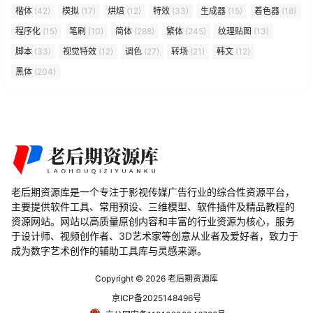
楷体
(42)
模拟
(17)
烘焙
(12)
特效
(33)
生成器
(15)
着色器
(18)
程序化
(15)
笔刷
(10)
简体
(288)
繁体
(245)
纹理贴图
(13)
脚本
(33)
视觉特效
(12)
调色
(27)
转场
(21)
韩文
(12)
黑体
(204)
老后期资源库是一个专注于影视传媒广告行业的综合性资源平台，
主要提供软件工具、常用预设、三维模型、软件插件及精品教程的
资源网站。网站以高质量原创内容和丰富的行业资源为核心，服务
于设计师、视频创作者、3D艺术家等创意从业者及爱好者，致力于
成为数字艺术创作的辅助工具库与灵感来源。
Copyright © 2026
老后期资源库
京ICP备2025148496号