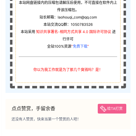
本站网盘链接内的压缩包请解压后使用，不可直接在软件内上
传该压缩包。
站长邮箱：laohouqi_com@qq.com
本站交流QQ群：1050783526
本站采用
知识共享署名-相同方式共享 4.0 国际许可协议
进
行许可
全站100%资源
“
免费下载
”
你以为我工作就是为了那几个臭钱吗？是！
点点赞赏，手留余香
给TA打赏
还没有人赞赏，快来当第一个赞赏的人吧！