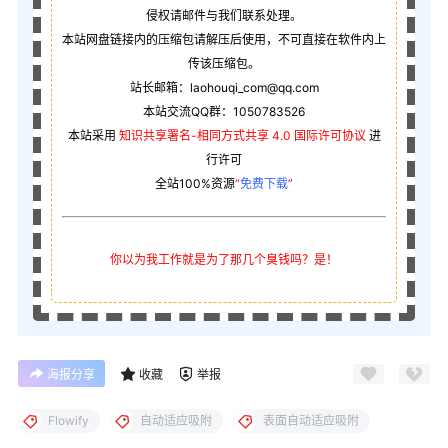
侵权请邮件与我们联系处理。
本站网盘链接内的压缩包请解压后使用，不可直接在软件内上
传该压缩包。
站长邮箱：laohouqi_com@qq.com
本站交流QQ群：1050783526
本站采用
知识共享署名-相同方式共享 4.0 国际许可协议
进
行许可
全站100%资源
“
免费下载
”
你以为我工作就是为了那几个臭钱吗？是！
海报分享
收藏
举报
Flowify
自动适应吸附
表面自动适应吸附