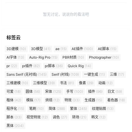
暂无讨论，说说你的看法吧
标签云
3D建模
(10)
3D模型
(41)
ae
(15)
AE插件
(100)
AE脚本
(15)
AI字体
(13)
Auto-Rig Pro
(15)
PBR材质
(10)
Photographer
(10)
pr
(22)
pr插件
(82)
pr脚本
(36)
Quick Rig
(14)
Sans Serif (无衬线)
(145)
Serif (衬线)
(109)
一键生成
(11)
三维
(17)
三维建模
(10)
三维模型
(39)
书法
(81)
像素
(29)
动画
(12)
可爱
(18)
圆体
(56)
宋体
(125)
手写
(100)
插件
(96)
日文
(59)
楷体
(42)
模拟
(17)
烘焙
(12)
特效
(33)
生成器
(15)
着色器
(18)
程序化
(15)
笔刷
(10)
简体
(288)
繁体
(245)
纹理贴图
(13)
脚本
(33)
视觉特效
(12)
调色
(27)
转场
(21)
韩文
(12)
黑体
(204)