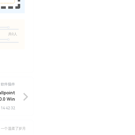
共0人
软件插件
point
0.0 Win
 14:42:32
，一个温柔了岁月