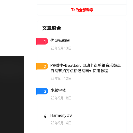
+安装教程
Ta的全部动态
文章聚合
1
优设标题黑
25年5月13日
2
PR插件-BeatEdit 自动卡点剪辑音乐鼓点
自动节拍打点标记动画+ 使用教程
25年5月12日
3
小赖字体
25年5月18日
4
HarmonyOS
25年5月14日