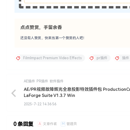
点点赞赏，手留余香
还没有人赞赏，快来当第一个赞赏的人吧！
FilmImpact Premium Video Effects
pr插件
插件
AE插件
PR插件
软件插件
AE/PR视频故障辉光全息投影特效插件包 ProductionCr
LaForge Suite V1.3.7 Win
2025-7-22 14:36:56
0 条回复
A
M
文章作者
管理员