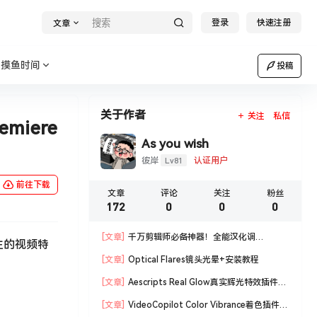
登录
快速注册
文章
摸鱼时间
投稿
关于作者
关注
私信
emiere
As you wish
Lv81
彼岸
认证用户
前往下载
文章
评论
关注
粉丝
172
0
0
0
[文章]
千万剪辑师必备神器！全能汉化调
且原生的视频特
色 Magic Bullet Suite汉化版套装！
[文章]
Optical Flares镜头光晕+安装教程
[文章]
Aescripts Real Glow真实辉光特效插件
+安装教程
[文章]
VideoCopilot Color Vibrance着色插件