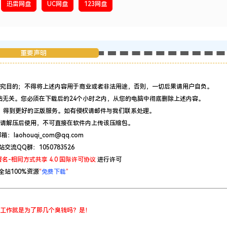
迅雷网盘
UC网盘
123网盘
重要声明
究目的；不得将上述内容用于商业或者非法用途，否则，一切后果请用户自负。
站无关。您必须在下载后的24个小时之内，从您的电脑中彻底删除上述内容。
，得到更好的正版服务。如有侵权请邮件与我们联系处理。
请解压后使用，不可直接在软件内上传该压缩包。
：laohouqi_com@qq.com
站交流QQ群：1050783526
名-相同方式共享 4.0 国际许可协议
进行许可
全站100%资源
“
免费下载
”
工作就是为了那几个臭钱吗？是！