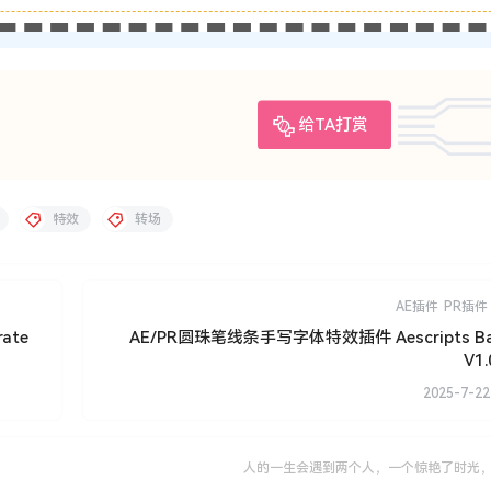
给TA打赏
特效
转场
AE插件
PR插件
ate
AE/PR圆珠笔线条手写字体特效插件 Aescripts Ball
V1.
2025-7-22
人的一生会遇到两个人，一个惊艳了时光