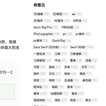
标签云
3D建模
(10)
3D模型
(41)
ae
(15)
AE插件
(100)
AE脚本
(15)
AI字体
(13)
Auto-Rig Pro
(15)
PBR材质
(10)
Photographer
(10)
pr
(22)
pr插件
(82)
pr脚本
(36)
Quick Rig
(14)
原生特效、高度
提供强大的支
Sans Serif (无衬线)
(145)
Serif (衬线)
(109)
一键生成
(11)
三维
(17)
三维建模
(10)
三维模型
(39)
书法
(81)
像素
(29)
动画
(12)
可爱
(18)
圆体
(56)
宋体
(125)
手写
(100)
015 – C
插件
(96)
日文
(59)
楷体
(42)
模拟
(17)
烘焙
(12)
特效
(33)
生成器
(15)
着色器
(18)
程序化
(15)
笔刷
(10)
简体
(288)
繁体
(245)
纹理贴图
(13)
脚本
(33)
视觉特效
(12)
调色
(27)
转场
(21)
韩文
(12)