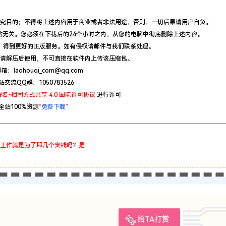
重要声明
究目的；不得将上述内容用于商业或者非法用途，否则，一切后果请用户自负。
站无关。您必须在下载后的24个小时之内，从您的电脑中彻底删除上述内容。
，得到更好的正版服务。如有侵权请邮件与我们联系处理。
请解压后使用，不可直接在软件内上传该压缩包。
：laohouqi_com@qq.com
站交流QQ群：1050783526
名-相同方式共享 4.0 国际许可协议
进行许可
全站100%资源
“
免费下载
”
工作就是为了那几个臭钱吗？是！