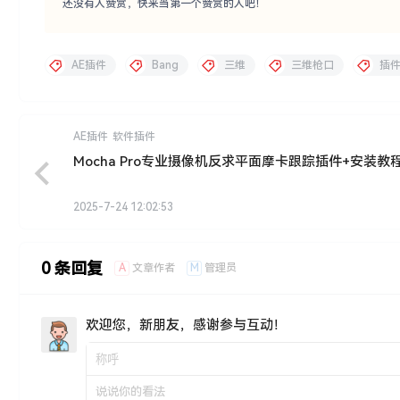
点点赞赏，手留余香
还没有人赞赏，快来当第一个赞赏的人吧！
AE插件
Bang
三维
三维枪口
插
AE插件
软件插件
Mocha Pro专业摄像机反求平面摩卡跟踪插件+安装教
2025-7-24 12:02:53
0 条回复
A
M
文章作者
管理员
欢迎您，新朋友，感谢参与互动！