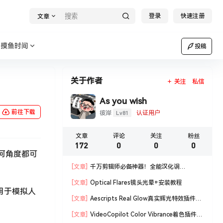
登录
快速注册
文章
摸鱼时间
投稿
关于作者
关注
私信
As you wish
前往下载
Lv81
彼岸
认证用户
文章
评论
关注
粉丝
172
0
0
0
何角度都可
[文章]
千万剪辑师必备神器！全能汉化调
色 Magic Bullet Suite汉化版套装！
[文章]
Optical Flares镜头光晕+安装教程
，用于模拟人
[文章]
Aescripts Real Glow真实辉光特效插件
+安装教程
[文章]
VideoCopilot Color Vibrance着色插件