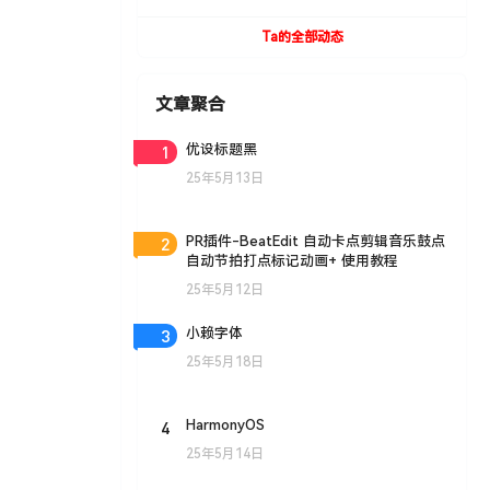
+安装教程
Ta的全部动态
文章聚合
1
优设标题黑
25年5月13日
2
PR插件-BeatEdit 自动卡点剪辑音乐鼓点
自动节拍打点标记动画+ 使用教程
25年5月12日
3
小赖字体
25年5月18日
4
HarmonyOS
25年5月14日