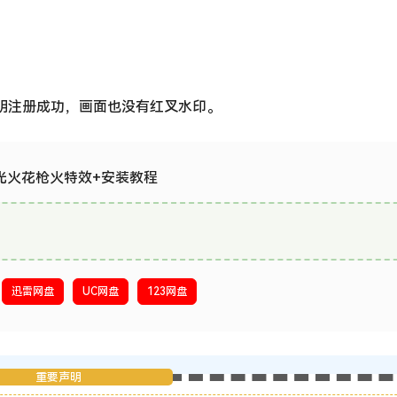
 user，则说明注册成功，画面也没有红叉水印。
闪光火花枪火特效+安装教程
迅雷网盘
UC网盘
123网盘