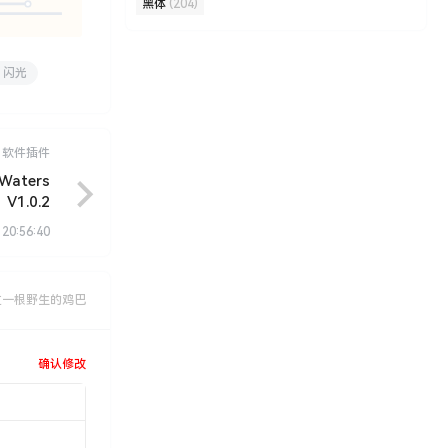
黑体
(204)
共0人
闪光
软件插件
aters
V1.0.2
 20:56:40
过一根野生的鸡巴
确认修改