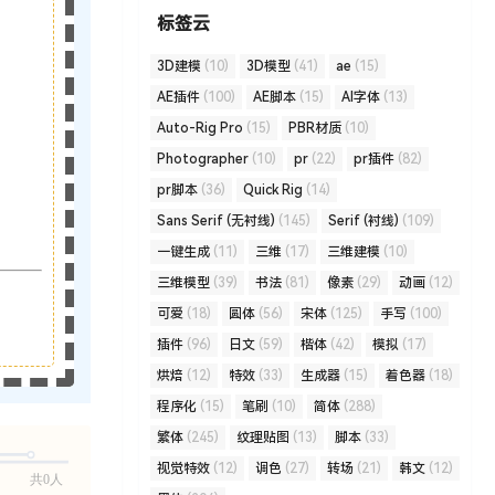
标签云
3D建模
(10)
3D模型
(41)
ae
(15)
AE插件
(100)
AE脚本
(15)
AI字体
(13)
Auto-Rig Pro
(15)
PBR材质
(10)
Photographer
(10)
pr
(22)
pr插件
(82)
pr脚本
(36)
Quick Rig
(14)
Sans Serif (无衬线)
(145)
Serif (衬线)
(109)
一键生成
(11)
三维
(17)
三维建模
(10)
三维模型
(39)
书法
(81)
像素
(29)
动画
(12)
可爱
(18)
圆体
(56)
宋体
(125)
手写
(100)
插件
(96)
日文
(59)
楷体
(42)
模拟
(17)
烘焙
(12)
特效
(33)
生成器
(15)
着色器
(18)
程序化
(15)
笔刷
(10)
简体
(288)
繁体
(245)
纹理贴图
(13)
脚本
(33)
视觉特效
(12)
调色
(27)
转场
(21)
韩文
(12)