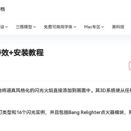
文档
设
三维模型
免费可商用字体
Mac专区
黑科技
特效+安装教程
地将逼真风格化的闪光火焰直接添加到画面中。其3D系统使从任
和16个闪光实例，并且包括Bang Relighter点火器模块