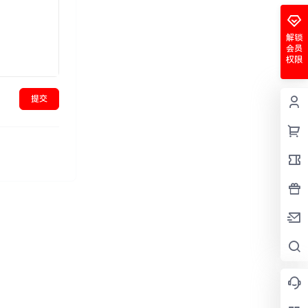
解锁
会员
权限
提交