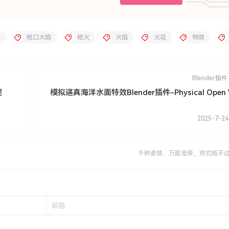
给TA打赏
件
枪口火焰
枪火
火焰
火花
特效
Blender插件
程
模拟逼真海洋水面特效Blender插件-Physical Open W
2025-7-24
千种柔情，万般宠爱，终究抵不