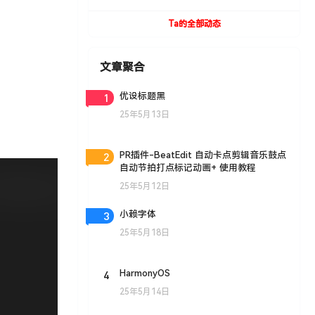
UVToolBox v1.9 For Cinema 4D R15- R19
Win/Mac
Ta的全部动态
文章聚合
1
优设标题黑
25年5月13日
2
PR插件-BeatEdit 自动卡点剪辑音乐鼓点
自动节拍打点标记动画+ 使用教程
25年5月12日
3
小赖字体
25年5月18日
4
HarmonyOS
25年5月14日