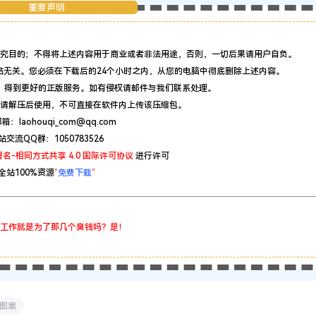
重要声明
究目的；不得将上述内容用于商业或者非法用途，否则，一切后果请用户自负。
站无关。您必须在下载后的24个小时之内，从您的电脑中彻底删除上述内容。
，得到更好的正版服务。如有侵权请邮件与我们联系处理。
请解压后使用，不可直接在软件内上传该压缩包。
：laohouqi_com@qq.com
站交流QQ群：1050783526
名-相同方式共享 4.0 国际许可协议
进行许可
全站100%资源
“
免费下载
”
工作就是为了那几个臭钱吗？是！
图案