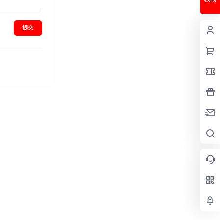
权限
提交