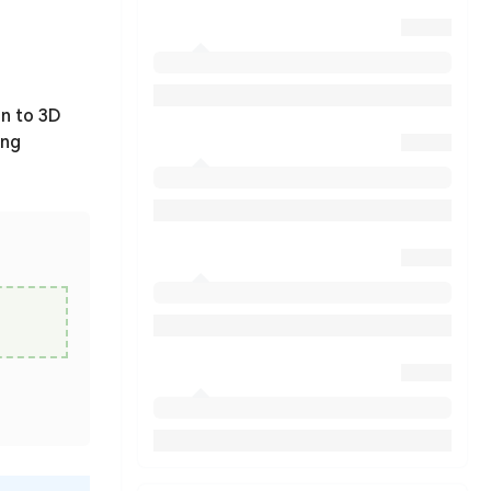
gn to 3D
ing