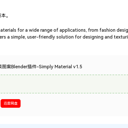
.4版本。
aterials for a wide range of applications, from fashion desi
fers a simple, user-friendly solution for designing and textur
ender插件-Simply Material v1.5
迅雷网盘