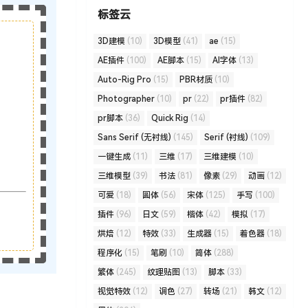
标签云
3D建模
(10)
3D模型
(41)
ae
(15)
AE插件
(100)
AE脚本
(15)
AI字体
(13)
Auto-Rig Pro
(15)
PBR材质
(10)
Photographer
(10)
pr
(22)
pr插件
(82)
pr脚本
(36)
Quick Rig
(14)
Sans Serif (无衬线)
(145)
Serif (衬线)
(109)
一键生成
(11)
三维
(17)
三维建模
(10)
三维模型
(39)
书法
(81)
像素
(29)
动画
(12)
可爱
(18)
圆体
(56)
宋体
(125)
手写
(100)
插件
(96)
日文
(59)
楷体
(42)
模拟
(17)
烘焙
(12)
特效
(33)
生成器
(15)
着色器
(18)
程序化
(15)
笔刷
(10)
简体
(288)
繁体
(245)
纹理贴图
(13)
脚本
(33)
视觉特效
(12)
调色
(27)
转场
(21)
韩文
(12)