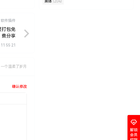
黑体
(204)
软件插件
完整打包免
费分享
 11:55:21
，一个温柔了岁月
确认修改
解锁
会员