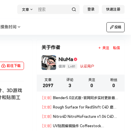
登录
快速注册
文章
摸鱼时间
投稿
关于作者
关注
私信
NiuMa
前往下载
Lv81
彼岸
认证用户
文章
评论
关注
粉丝
2097
3
0
0
设计、3D游戏
计和贴图工
[文章]
Blender5.0正式版-官网同步实时更新最新
版blender软件安装包
[文章]
Rough Surface for RedShift C4D 磨损
材质编辑脚本
[文章]
Nitro4D NitroMoFracture v1.04 C4D插
件制作爆炸破碎支持R18/R19
[文章]
UV贴图编辑插件 Coffeestock