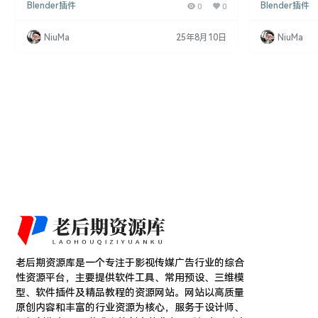
Blender插件
0
0
Blender插件
提供了多种实用功能，包括切换动作、导入FBX动作
用工具，包括切
等，非常适合游戏开发和带有动画的资产制作，尤其
对于游戏开发
在模型使用多个动画时表现出色. 插件特点： 高效动
您的模型使用了多
NiuMa
25年8月10日
NiuMa
作管理：通过多种实用工具，用户可以轻松管理多个
0 Action C
动作，提高工作效率，避免在复杂项目中出现混乱.
多动作管理： 可
多样化功能：支持动作切换、导入FBX动作等多种
操…
老后期资源库是一个专注于影视传媒广告行业的综合
性资源平台，主要提供软件工具、常用预设、三维模
型、软件插件及精品教程的资源网站。网站以高质量
原创内容和丰富的行业资源为核心，服务于设计师、