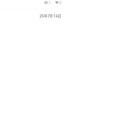
1
0
换动作、导入FBX动作等。这个插件
或带有动画的资产非常有用，特别是当
个动画时。 支持软件： Blender 4.
25年7月14日
ommander V1.0.1插件的主要特点包括：
以轻松管理Blender文件中…