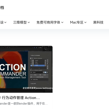
文档
设
三维模型
免费可商用字体
Mac专区
黑科技
件 行为动作管理 Action
V1.0.1 – Action
mmander是一款Blender插件，用于在Bl
t Tool
中管理多个动作。它提供了许多不同的实