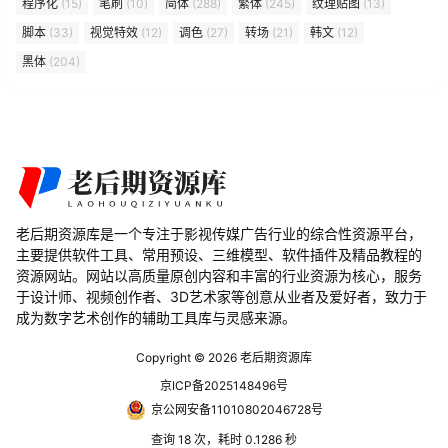
程序化
(15)
笔刷
(10)
简体
(288)
繁体
(245)
纹理贴图
(13)
脚本
(33)
视觉特效
(12)
调色
(27)
转场
(21)
韩文
(12)
黑体
(204)
老后期资源库是一个专注于影视传媒广告行业的综合性资源平台，
主要提供软件工具、常用预设、三维模型、软件插件及精品教程的
资源网站。网站以高质量原创内容和丰富的行业资源为核心，服务
于设计师、视频创作者、3D艺术家等创意从业者及爱好者，致力于
成为数字艺术创作的辅助工具库与灵感来源。
Copyright © 2026
老后期资源库
京ICP备2025148496号
京公网安备11010802046728号
查询 18 次，耗时 0.1286 秒