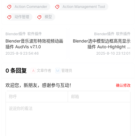
Action Commander
Action Management Tool
动作管理
模型
Blender插件
软件插件
Blender插件
软件插件
Blender音乐波形特效视频动画
Blender选中模型边框高亮显示
插件 AudVis v7.1.0
插件 Auto-Highlight In
Outliner V3.8.5
2025-8-9 23:54:46
2025-8-10 23:12:01
0 条回复
文章作者
管理员
A
M
欢迎您，新朋友，感谢参与互动！
确认修改