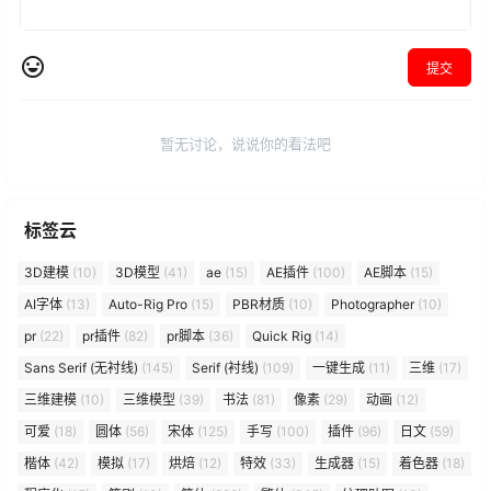
提交
暂无讨论，说说你的看法吧
标签云
3D建模
(10)
3D模型
(41)
ae
(15)
AE插件
(100)
AE脚本
(15)
AI字体
(13)
Auto-Rig Pro
(15)
PBR材质
(10)
Photographer
(10)
pr
(22)
pr插件
(82)
pr脚本
(36)
Quick Rig
(14)
Sans Serif (无衬线)
(145)
Serif (衬线)
(109)
一键生成
(11)
三维
(17)
三维建模
(10)
三维模型
(39)
书法
(81)
像素
(29)
动画
(12)
可爱
(18)
圆体
(56)
宋体
(125)
手写
(100)
插件
(96)
日文
(59)
楷体
(42)
模拟
(17)
烘焙
(12)
特效
(33)
生成器
(15)
着色器
(18)