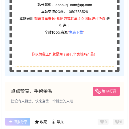
站长邮箱：laohouqi_com@qq.com
本站交流QQ群：1050783526
本站采用
知识共享署名-相同方式共享 4.0 国际许可协议
进
行许可
全站100%资源
“
免费下载
”
你以为我工作就是为了那几个臭钱吗？是！
点点赞赏，手留余香
给TA打赏
还没有人赞赏，快来当第一个赞赏的人吧！
0
0
海报分享
收藏
举报