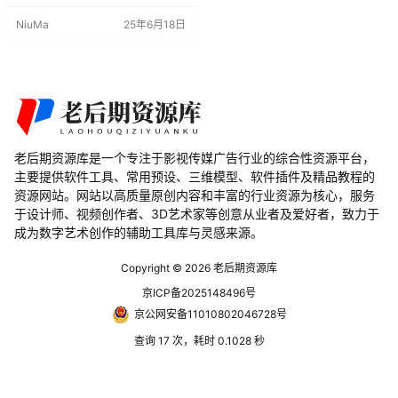
能有: 1. 简单流畅的界面:提供简单的
NiuMa
25年6月18日
菜单和快捷键,工作流程十分流畅。
2. 高精度绘图:提供捕捉网格和精密
工具,可以高度精确地控制多边形和
边。是硬表面建模的理想工具。 3.
完全无损:所有操作都是非破坏性…
老后期资源库是一个专注于影视传媒广告行业的综合性资源平台，
主要提供软件工具、常用预设、三维模型、软件插件及精品教程的
资源网站。网站以高质量原创内容和丰富的行业资源为核心，服务
于设计师、视频创作者、3D艺术家等创意从业者及爱好者，致力于
成为数字艺术创作的辅助工具库与灵感来源。
Copyright © 2026
老后期资源库
京ICP备2025148496号
京公网安备11010802046728号
查询 17 次，耗时 0.1028 秒