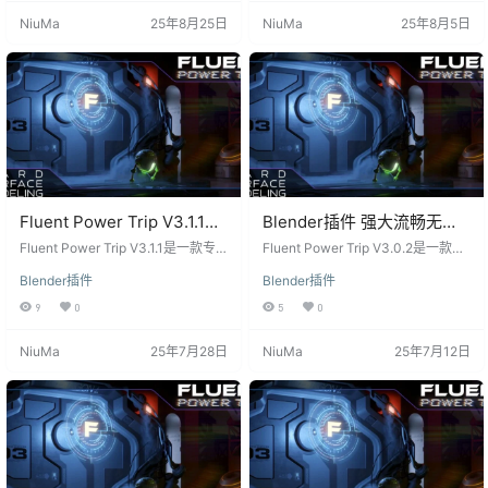
提升了硬面建模的效率和灵活性。
集，允许用户轻松添加板、电线、
NiuMa
25年8月25日
NiuMa
25年8月5日
通过这款插件，用户可以更加轻松
管道和网格，无论是科幻作品还是
地创建复杂的机械模型、科幻场景
低多边形模型，都能提供强大的支
和工业设计作品。 功能特点 非破坏
持。 Blender插件特点 多功能性：
性建模 功能：Fluent Power Trip 提
适用于几乎所有建模内容，包括
供非破坏性建模功能，允许用…
板、电线、管道和网格的添加。 高
效布…
Fluent Power Trip V3.1.1：
Blender插件 强大流畅无压
强大流畅的Blender建模插件
力轻松建模 Fluent Power
Fluent Power Trip V3.1.1是一款专
Fluent Power Trip V3.0.2是一款强
为Blender用户设计的建模插件，以
Trip V3.0.2
大的Blender建模插件，提供了流
Blender插件
Blender插件
其强大和流畅的功能，为用户提供
畅、高效、无压力的建模体验。其
了轻松无压力的建模体验。作为Flu
多功能性使其适用于各种建模需
9
0
5
0
ent插件的扩展版本，它支持添加板
求，为用户提供了方便、精准、智
材、电线、管道和网格，适用于各
能的建模工具。 Fluent Power Trip
NiuMa
25年7月28日
NiuMa
25年7月12日
种建模需求。 Blender插件功能 多
V3.0.2是一款为Blender打造的强大
功能性：适用于科幻作品和低多边
建模插件，为用户提供了流畅、高
形渲染模型，也适用于制作低聚道
效、无压力的建模体验。无论您是
具和结构。 布尔系统：适合创建复
专业建模师还是初学者，Fluent Po
杂设计，无论是超低多边形还是高
wer Trip都能满足…
多边形模型。 无…