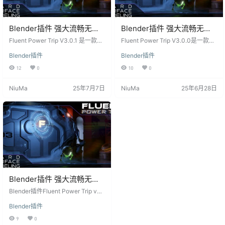
Blender插件 强大流畅无压
Blender插件 强大流畅无压
力轻松建模工具 Fluent
力轻松建模工具 Fluent
Fluent Power Trip V3.0.1 是一款强
Fluent Power Trip V3.0.0是一款强
Power Trip V3.0.1
大的流畅建模工具，为 Blender 提
Power Trip V3.0.0
大而流畅的建模工具，专为Blender
Blender插件
Blender插件
供了轻松、流畅、无压力的建模体
设计。它提供了多功能性，可以轻
验。这个插件不仅功能强大，而且
松应对各种建模需求。本文将为您
12
0
10
0
使用方便，适合于各种建模需求。
介绍这个插件的特点，以及它如何
以下是该插件的主要特点： 强大多
提供流畅的建模体验。 插件概述 Flu
NiuMa
25年7月7日
NiuMa
25年6月28日
功能性： Fluent Power Trip 提供了
ent Power Trip V3.0.0不仅仅是一
强大的多功能性，几乎适用于任何
个建模工具，它是一项全能工具，
建模内容。无论您是需要添加板、
适用于几乎所有建模任务。它提供
电线、管道还是网格，该插件都能
了强大的功能，包括板、电线、管
满足您的需求。它的多功能性使其
道和网格的添加。这个插件并不局
成为建…
限于科…
Blender插件 强大流畅无压
力轻松建模 Fluent Power
Blender插件Fluent Power Trip v2.
Trip v2.2
2是一个强大的硬表面建模与切削工
Blender插件
具。它提供了流畅而无压力的建模
体验,具有高度的灵活性和多功能
9
0
性。 Blender插件介绍 它的主要功