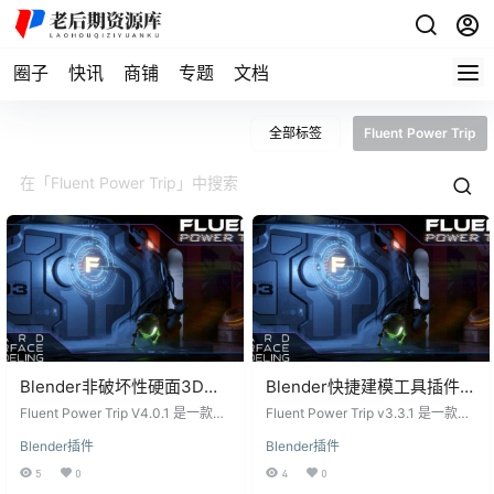
圈子
快讯
商铺
专题
文档
全部标签
Fluent Power Trip
Blender非破坏性硬面3D建
Blender快捷建模工具插件：
模插件 Fluent Power Trip
Fluent Power Trip v3.3.1
Fluent Power Trip V4.0.1 是一款专
Fluent Power Trip v3.3.1 是一款为
V4.0.1 – Stressless
为 Blender 设计的非破坏性硬面建
Blender 设计的强大流畅无压力建模
Blender插件
Blender插件
模插件。作为 Fluent 的扩展版本，
工具插件，以其多功能性和高效
Modeling Tool
它允许用户在建模过程中轻松添加
性，适用于各种建模任务。这款插
5
0
4
0
板材、电线、管道和网格，极大地
件扩展了 Blender 的 Fluent 工具