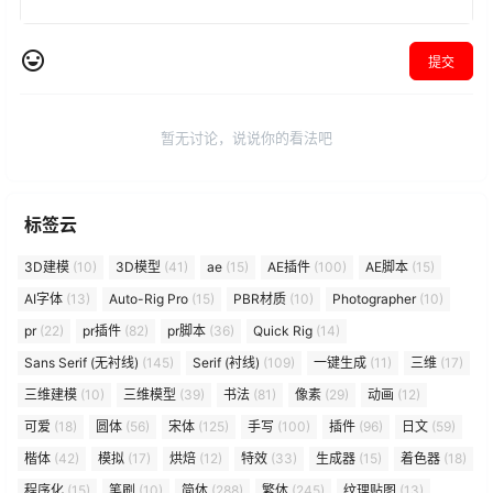
提交
暂无讨论，说说你的看法吧
标签云
3D建模
(10)
3D模型
(41)
ae
(15)
AE插件
(100)
AE脚本
(15)
AI字体
(13)
Auto-Rig Pro
(15)
PBR材质
(10)
Photographer
(10)
pr
(22)
pr插件
(82)
pr脚本
(36)
Quick Rig
(14)
Sans Serif (无衬线)
(145)
Serif (衬线)
(109)
一键生成
(11)
三维
(17)
三维建模
(10)
三维模型
(39)
书法
(81)
像素
(29)
动画
(12)
可爱
(18)
圆体
(56)
宋体
(125)
手写
(100)
插件
(96)
日文
(59)
楷体
(42)
模拟
(17)
烘焙
(12)
特效
(33)
生成器
(15)
着色器
(18)
程序化
(15)
笔刷
(10)
简体
(288)
繁体
(245)
纹理贴图
(13)