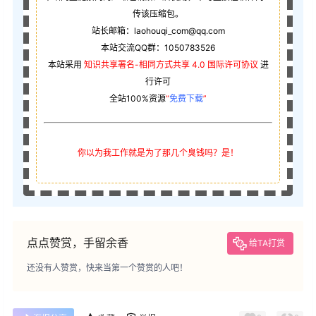
传该压缩包。
站长邮箱：laohouqi_com@qq.com
本站交流QQ群：1050783526
本站采用
知识共享署名-相同方式共享 4.0 国际许可协议
进
行许可
全站100%资源
“
免费下载
”
你以为我工作就是为了那几个臭钱吗？是！
点点赞赏，手留余香
给TA打赏
还没有人赞赏，快来当第一个赞赏的人吧！