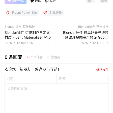
0
0
海报分享
收藏
举报
Fluent Power Trip
轻松建模
Blender插件
软件插件
Blender插件
软件插件
Blender插件 烘焙制作自定义
Blender插件 逼真场景光线投
材质 Fluent Materializer V1.5
影纹理贴图资产预设 Gobos
Light Textures V2
2025-7-12 16:45:26
2025-7-12 17:02:15
0 条回复
文章作者
管理员
A
M
欢迎您，新朋友，感谢参与互动！
确认修改