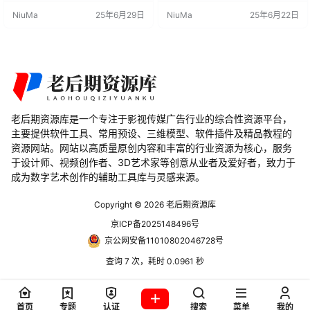
择。这款插件的主要任务是模拟Aut
Maya的轴心工具,操作流畅 避免了
NiuMa
25年6月29日
NiuMa
25年6月22日
odesk Maya的Pivot Transform工
手动选择组件进行转换的麻烦 支持
具，并对Blender进行了微小的差异
多版本Blender系统 使用流程: 安装
和改进，从而提供了快速、便捷的
并启用Friendly Pivot插件 在3D视
方法来更改Pivot Transform Orien
图中定位并选择对象 按下…
t…
老后期资源库是一个专注于影视传媒广告行业的综合性资源平台，
主要提供软件工具、常用预设、三维模型、软件插件及精品教程的
资源网站。网站以高质量原创内容和丰富的行业资源为核心，服务
于设计师、视频创作者、3D艺术家等创意从业者及爱好者，致力于
成为数字艺术创作的辅助工具库与灵感来源。
Copyright © 2026
老后期资源库
京ICP备2025148496号
京公网安备11010802046728号
查询 7 次，耗时 0.0961 秒
首页
专题
认证
搜索
菜单
我的