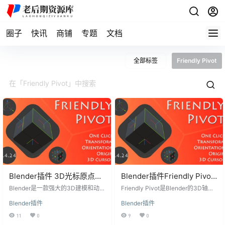
圈子
快讯
商铺
专题
文档
全部标签
Friendly Pivot
Blender插件 3D光标原点轴
Blender插件Friendly Pivot
心坐标变换工具 Friendly
v0.4.23快速转换3D轴心标
Blender是一款强大的3D建模和动
Friendly Pivot是Blender的3D轴心
Pivot v0.4.25
画软件，但有时在进行精确的建模
记
标记操作插件,可以通过快捷键实现
Blender插件
Blender插件
和编辑工作时，需要更多的控制和
标记位置和方向的转换。 Blender插
灵活性。在这方面，Blender插件Fri
件Friendly Pivot v0.4.23 主要功能:
11
0
9
0
endly Pivot v0.4.25是您的理想选
一键快速转换标记位置和方向 类似