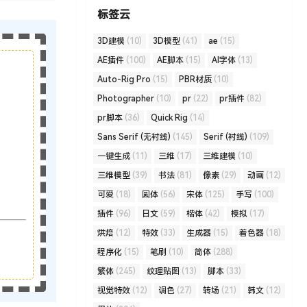
标签云
3D建模
(10)
3D模型
(41)
ae
(15)
AE插件
(100)
AE脚本
(15)
AI字体
(13)
Auto-Rig Pro
(15)
PBR材质
(10)
Photographer
(10)
pr
(22)
pr插件
(82)
pr脚本
(36)
Quick Rig
(14)
Sans Serif (无衬线)
(145)
Serif (衬线)
(109)
一键生成
(11)
三维
(17)
三维建模
(10)
三维模型
(39)
书法
(81)
像素
(29)
动画
(12)
可爱
(18)
圆体
(56)
宋体
(125)
手写
(100)
插件
(96)
日文
(59)
楷体
(42)
模拟
(17)
烘焙
(12)
特效
(33)
生成器
(15)
着色器
(18)
程序化
(15)
笔刷
(10)
简体
(288)
繁体
(245)
纹理贴图
(13)
脚本
(33)
视觉特效
(12)
调色
(27)
转场
(21)
韩文
(12)