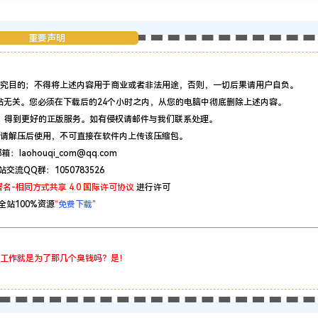
重要声明
究目的；不得将上述内容用于商业或者非法用途，否则，一切后果请用户自负。
站无关。您必须在下载后的24个小时之内，从您的电脑中彻底删除上述内容。
，得到更好的正版服务。如有侵权请邮件与我们联系处理。
请解压后使用，不可直接在软件内上传该压缩包。
：laohouqi_com@qq.com
站交流QQ群：1050783526
名-相同方式共享 4.0 国际许可协议
进行许可
全站100%资源
“
免费下载
”
工作就是为了那几个臭钱吗？是！