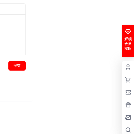
解锁
会员
权限
提交