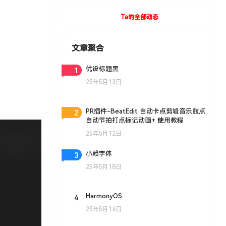
UVToolBox v1.9 For Cinema 4D R15- R19
Win/Mac
Ta的全部动态
文章聚合
1
优设标题黑
25年5月13日
2
PR插件-BeatEdit 自动卡点剪辑音乐鼓点
自动节拍打点标记动画+ 使用教程
25年5月12日
3
小赖字体
25年5月18日
4
HarmonyOS
25年5月14日