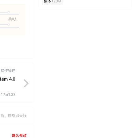
黑体
(204)
共0人
软件插件
em 4.0
 17:41:33
刹那，转身即天涯
确认修改