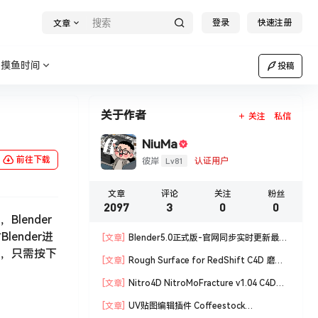
登录
快速注册
文章
摸鱼时间
投稿
关于作者
关注
私信
NiuMa
前往下载
Lv81
彼岸
认证用户
文章
评论
关注
粉丝
2097
3
0
0
lender
Blender进
[文章]
Blender5.0正式版-官网同步实时更新最新
位置，只需按下
版blender软件安装包
[文章]
Rough Surface for RedShift C4D 磨损
材质编辑脚本
[文章]
Nitro4D NitroMoFracture v1.04 C4D插
件制作爆炸破碎支持R18/R19
[文章]
UV贴图编辑插件 Coffeestock