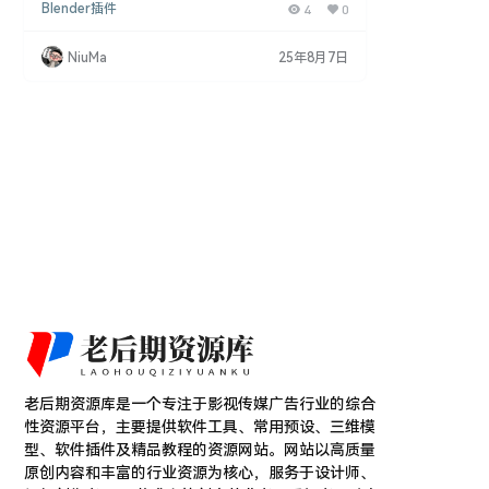
Blender插件
4
0
允许用户基于曲线和网格平面创建投影，并能够实时
控制3D形状。对于那些难以甚至不可能通过传统方法
创建的复杂形状和细节，这款插件提供了一种新的解
NiuMa
25年8月7日
决方案。用户可以创建零部件、低多边形模型，甚至
在某些情况下创建高多边形模型，根据图纸构建不同
形状的部件，应用范围非常广泛。 Blen…
老后期资源库是一个专注于影视传媒广告行业的综合
性资源平台，主要提供软件工具、常用预设、三维模
型、软件插件及精品教程的资源网站。网站以高质量
原创内容和丰富的行业资源为核心，服务于设计师、