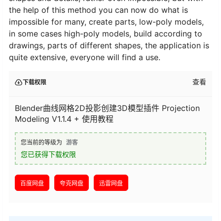
the help of this method you can now do what is
impossible for many, create parts, low-poly models,
in some cases high-poly models, build according to
drawings, parts of different shapes, the application is
quite extensive, everyone will find a use.
查看
下载权限
Blender曲线网格2D投影创建3D模型插件 Projection
Modeling V1.1.4 + 使用教程
您当前的等级为
游客
您已获得下载权限
百度网盘
夸克网盘
迅雷网盘