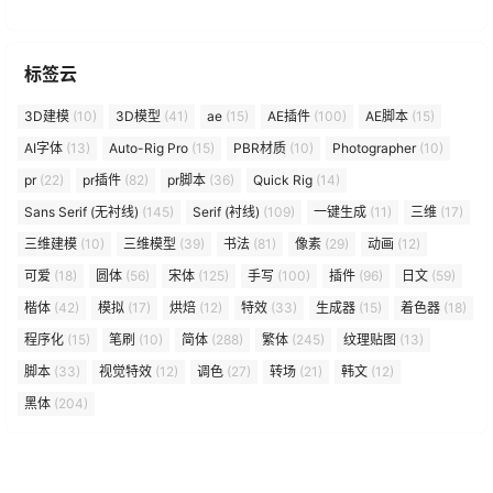
标签云
3D建模
(10)
3D模型
(41)
ae
(15)
AE插件
(100)
AE脚本
(15)
AI字体
(13)
Auto-Rig Pro
(15)
PBR材质
(10)
Photographer
(10)
pr
(22)
pr插件
(82)
pr脚本
(36)
Quick Rig
(14)
Sans Serif (无衬线)
(145)
Serif (衬线)
(109)
一键生成
(11)
三维
(17)
三维建模
(10)
三维模型
(39)
书法
(81)
像素
(29)
动画
(12)
可爱
(18)
圆体
(56)
宋体
(125)
手写
(100)
插件
(96)
日文
(59)
楷体
(42)
模拟
(17)
烘焙
(12)
特效
(33)
生成器
(15)
着色器
(18)
程序化
(15)
笔刷
(10)
简体
(288)
繁体
(245)
纹理贴图
(13)
脚本
(33)
视觉特效
(12)
调色
(27)
转场
(21)
韩文
(12)
黑体
(204)