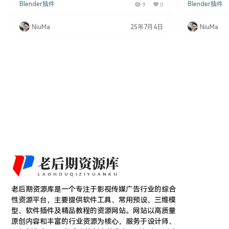
Blender插件
9
0
Blender插件
模还是纹理贴图，这个插件都提供了一系列强大的功
户快速上手UV
能，使UV展开变得更加轻松高效。 插件特点： 多种
Blender插件 Qu
投影方式： Quick UV Pro支持立方体、圆柱体和球
ender的U
NiuMa
25年7月4日
NiuMa
体等多种投影方式，满足不同场景和对象的UV展开需
式,可以极大简化U
求。 STRAIGHT ISLAND优化： 通过使用STRAIGH
法 在Blende
T ISLAN…
老后期资源库是一个专注于影视传媒广告行业的综合
性资源平台，主要提供软件工具、常用预设、三维模
型、软件插件及精品教程的资源网站。网站以高质量
原创内容和丰富的行业资源为核心，服务于设计师、