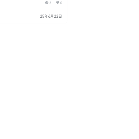
6
0
展开工作,大幅提高模型贴图的效率。
ick Uv Pro V3.0 Quick UV Pro是Bl
V展开辅助插件,提供多种快速自动展开方
25年6月22日
V展开工作。 Quick UV Pro安装方
r界面顶部的Edi…