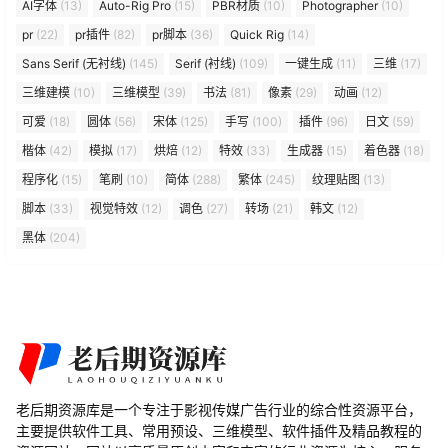
AI字体
(13)
Auto-Rig Pro
(15)
PBR材质
(10)
Photographer
(10)
pr
(22)
pr插件
(82)
pr脚本
(36)
Quick Rig
(14)
Sans Serif (无衬线)
(145)
Serif (衬线)
(109)
一键生成
(11)
三维
(17)
三维建模
(10)
三维模型
(39)
书法
(81)
像素
(29)
动画
(12)
可爱
(18)
圆体
(56)
宋体
(125)
手写
(100)
插件
(96)
日文
(59)
楷体
(42)
模拟
(17)
烘焙
(12)
特效
(33)
生成器
(15)
着色器
(18)
程序化
(15)
笔刷
(10)
简体
(288)
繁体
(245)
纹理贴图
(13)
脚本
(33)
视觉特效
(12)
调色
(27)
转场
(21)
韩文
(12)
黑体
(204)
老后期资源库是一个专注于影视传媒广告行业的综合性资源平台，
主要提供软件工具、常用预设、三维模型、软件插件及精品教程的