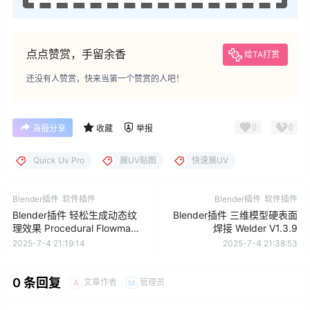
点点赞赏，手留余香
给TA打赏
还没有人赞赏，快来当第一个赞赏的人吧！
0
0
海报分享
收藏
举报
Quick Uv Pro
展UV贴图
快速展UV
Blender插件
软件插件
Blender插件
软件插件
Blender插件 轻松生成动态纹
Blender插件 三维模型硬表面
理效果 Procedural Flowmap
焊接 Welder V1.3.9
v2.0
2025-7-4 21:19:14
2025-7-4 21:38:53
0 条回复
文章作者
管理员
A
M