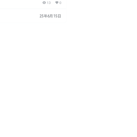
13
0
搞定纹理、材质、贴图。可自定义调整
旋转、调整值、对比度、凹凸强度等。
fan shared plugin, and according to
25年6月15日
ce plugin to use. QuickTexture is a…