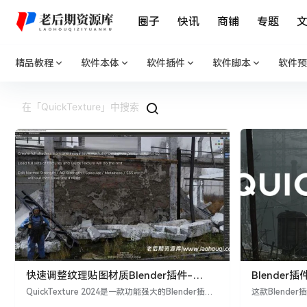
圈子
快讯
商铺
专题
精品教程
软件本体
软件插件
软件脚本
软件预
快速调整纹理贴图材质Blender插件-
Blender插件-
QuickTexture 2024
一键贴图快
QuickTexture 2024是一款功能强大的Blender插
这款Blend
件，专为简化纹理贴图和材质处理而设计。通过该插
款插件用起来确实