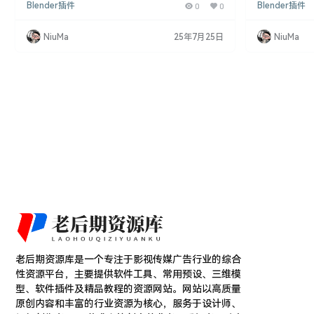
Blender插件
0
0
Blender插件
件，您无需再处理复杂的节点设置，只需直接在视口
键快速帮助你
中加载和操作图像。QuickTexture 2024提供了直观
移动、缩放、
的控制，允许您轻松堆叠图层、在贴图之间进行混
Blender is a 
NiuMa
25年7月25日
NiuMa
合、添加贴花等。 主要特性 自动节点管理：根据单
him, it’s a ni
个图像自动创建和管理所有必要的节点。 多图像支
持：在文件浏览器中选择多个图像，可自动识别…
老后期资源库是一个专注于影视传媒广告行业的综合
性资源平台，主要提供软件工具、常用预设、三维模
型、软件插件及精品教程的资源网站。网站以高质量
原创内容和丰富的行业资源为核心，服务于设计师、