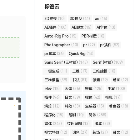
标签云
3D建模
(10)
3D模型
(41)
ae
(15)
AE插件
(100)
AE脚本
(15)
AI字体
(13)
Auto-Rig Pro
(15)
PBR材质
(10)
Photographer
(10)
pr
(22)
pr插件
(82)
pr脚本
(36)
Quick Rig
(14)
Sans Serif (无衬线)
(145)
Serif (衬线)
(109)
一键生成
(11)
三维
(17)
三维建模
(10)
三维模型
(39)
书法
(81)
像素
(29)
动画
(12)
可爱
(18)
圆体
(56)
宋体
(125)
手写
(100)
插件
(96)
日文
(59)
楷体
(42)
模拟
(17)
烘焙
(12)
特效
(33)
生成器
(15)
着色器
(18)
程序化
(15)
笔刷
(10)
简体
(288)
繁体
(245)
纹理贴图
(13)
脚本
(33)
视觉特效
(12)
调色
(27)
转场
(21)
韩文
(12)