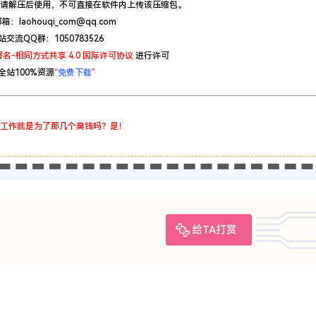
请解压后使用，不可直接在软件内上传该压缩包。
：laohouqi_com@qq.com
站交流QQ群：1050783526
名-相同方式共享 4.0 国际许可协议
进行许可
全站100%资源
“
免费下载
”
工作就是为了那几个臭钱吗？是！
给TA打赏