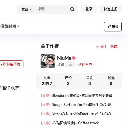
登录
快速注册
文章
摸鱼时间
投稿
关于作者
关注
私信
NiuMa
前往下载
Lv81
彼岸
认证用户
文章
评论
关注
粉丝
2097
3
0
0
键式海洋水面
[文章]
Blender5.0正式版-官网同步实时更新最新
版blender软件安装包
[文章]
Rough Surface for RedShift C4D 磨损
材质编辑脚本
[文章]
Nitro4D NitroMoFracture v1.04 C4D插
件制作爆炸破碎支持R18/R19
[文章]
UV贴图编辑插件 Coffeestock