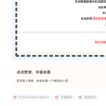
本站网盘链接内的压缩包
站长邮箱
本
本站采用
知识共享署
你以为我
点点赞赏，手留余香
还没有人赞赏，快来当第一个赞赏的人吧！
Physical Open Waters
水面模拟
逼真海洋