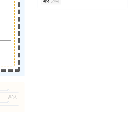
黑体
(204)
共0人